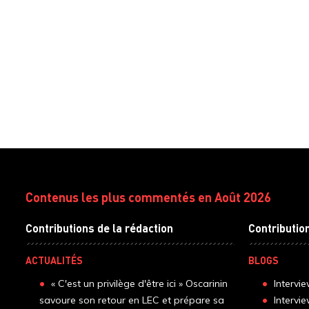
Contenus les plus commentés en Août 2026
Contributions de la rédaction
Contributio
ACTUALITÉS
BLOGS
« C'est un privilège d'être ici » Oscarinin
Intervi
savoure son retour en LEC et prépare sa
Intervi