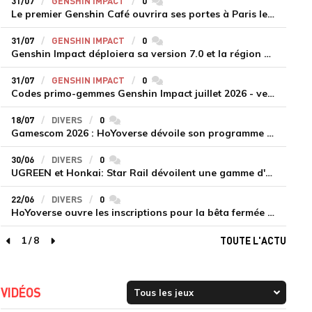
31/07
GENSHIN IMPACT
0
commentaires
Le premier Genshin Café ouvrira ses portes à Paris le 14 août
31/07
GENSHIN IMPACT
0
commentaires
Genshin Impact déploiera sa version 7.0 et la région de Snezhnaya le 12 août
31/07
GENSHIN IMPACT
0
commentaires
Codes primo-gemmes Genshin Impact juillet 2026 - version 7.0
18/07
DIVERS
0
commentaires
Gamescom 2026 : HoYoverse dévoile son programme et présente deux nouveaux jeux inédits
30/06
DIVERS
0
commentaires
UGREEN et Honkai: Star Rail dévoilent une gamme d'accessoires de recharge en édition limitée
22/06
DIVERS
0
commentaires
HoYoverse ouvre les inscriptions pour la bêta fermée de Honkai : Nexus Anima
1
/
8
TOUTE L'ACTU
page précédente
page suivante
VIDÉOS