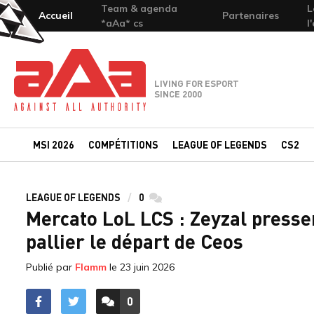
Team & agenda
L
Accueil
Partenaires
*aAa* cs
l
Team-aAa - against All authority
LIVING FOR ESPORT
SINCE 2000
MSI 2026
COMPÉTITIONS
LEAGUE OF LEGENDS
CS2
LEAGUE OF LEGENDS
0
commentaires
Mercato LoL LCS : Zeyzal presse
pallier le départ de Ceos
Publié par
Flamm
le
23 juin 2026
0
ACCÉDER AUX
COMMENTAIRES