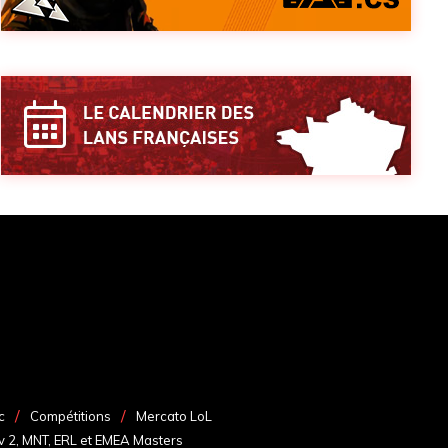
c
Compétitions
Mercato LoL
v 2, MNT, ERL et EMEA Masters