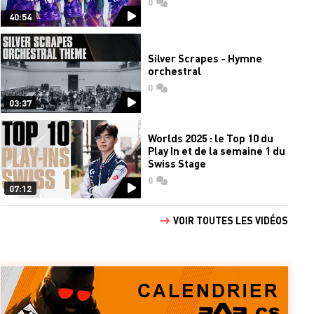
0
commentaires
40:54
Silver Scrapes - Hymne
orchestral
0
commentaires
03:37
Worlds 2025 : le Top 10 du
Play In et de la semaine 1 du
Swiss Stage
0
commentaires
07:12
VOIR TOUTES LES VIDÉOS