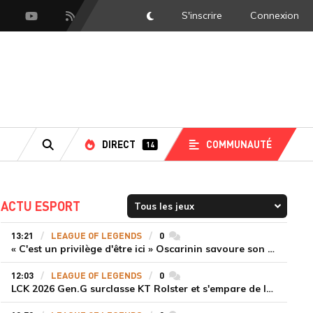
S'inscrire
Connexion
DarkMode
scord
Youtube
Flux RSS
DIRECT
COMMUNAUTÉ
14
RECHERCHE
ACTU ESPORT
13:21
LEAGUE OF LEGENDS
0
commentaires
« C'est un privilège d'être ici » Oscarinin savoure son retour en LEC et prépare sa revanche
12:03
LEAGUE OF LEGENDS
0
commentaires
LCK 2026 Gen.G surclasse KT Rolster et s'empare de la deuxième place du Legend Group