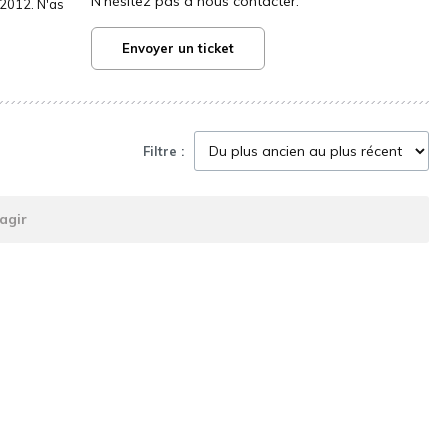
N'hésitez pas à nous contacter.
2012. N'as
Envoyer un ticket
Filtre :
agir