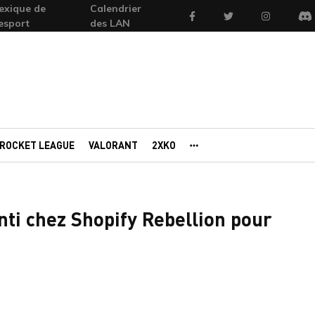
exique de
Calendrier
Facebook
Twitter
Instagram
'esport
des LAN
Di
ROCKET LEAGUE
VALORANT
2XKO
AUTRES PORTAILS
nti chez Shopify Rebellion pour