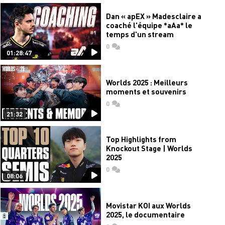
Dan « apEX » Madesclaire a
coaché l'équipe *aAa* le
temps d'un stream
0
commentaires
01:28:47
Worlds 2025 : Meilleurs
moments et souvenirs
0
commentaires
21:32
Top Highlights from
Knockout Stage | Worlds
2025
0
commentaires
08:06
Movistar KOI aux Worlds
2025, le documentaire