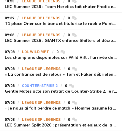
10:53
LEAGUE OF LEGENDS
0
commentaires
LEC Summer 2026 : Team Heretics fait chuter Fnatic et lance enfin sa saison estivale
09:39
LEAGUE OF LEGENDS
0
commentaires
T1 place Oner sur le banc et titularise le rookie Painter face à Hanwha Life Esports
09:08
LEAGUE OF LEGENDS
0
commentaires
LEC Summer 2026 : GIANTX enfonce Shifters et décroche sa première victoire
07/08
LOL WILD RIFT
0
commentaires
Les champions disponibles sur Wild Rift : l'arrivée de Cho'Gath
07/08
LEAGUE OF LEGENDS
0
commentaires
« La confiance est de retour » Tom et Faker débriefent la victoire convaincante de T1 face à Dplus KIA
07/08
COUNTER-STRIKE 2
0
commentaires
Gentle Mates acte son retrait de Counter-Strike 2, le roster ibérique libéré
07/08
LEAGUE OF LEGENDS
0
commentaires
« Je nous ai fait perdre ce match » Homme assume la responsabilité de la défaite de HLE face à Gen.G
07/08
LEAGUE OF LEGENDS
0
commentaires
LEC Summer Split 2026 : présentation et enjeux de la troisième semaine de compétition