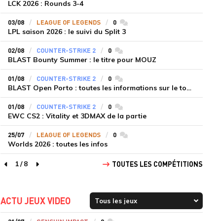
LCK 2026 : Rounds 3-4
03/08
LEAGUE OF LEGENDS
0
commentaires
LPL saison 2026 : le suivi du Split 3
02/08
COUNTER-STRIKE 2
0
commentaires
BLAST Bounty Summer : le titre pour MOUZ
01/08
COUNTER-STRIKE 2
0
commentaires
BLAST Open Porto : toutes les informations sur le tournoi
01/08
COUNTER-STRIKE 2
0
commentaires
EWC CS2 : Vitality et 3DMAX de la partie
25/07
LEAGUE OF LEGENDS
0
commentaires
Worlds 2026 : toutes les infos
1
/
8
TOUTES LES COMPÉTITIONS
page précédente
page suivante
ACTU JEUX VIDEO