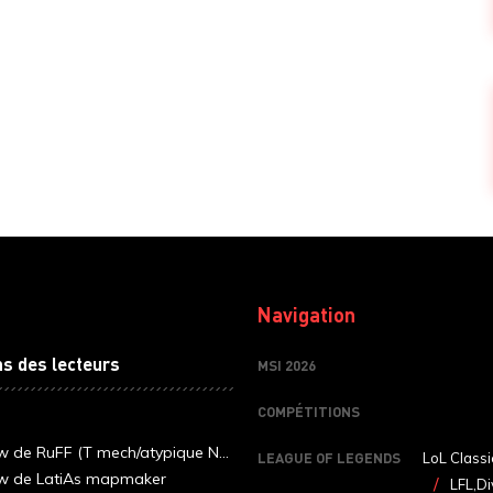
Navigation
ns des lecteurs
MSI 2026
COMPÉTITIONS
ew de RuFF (T mech/atypique N...
LEAGUE OF LEGENDS
LoL Classi
ew de LatiAs mapmaker
LFL,Di