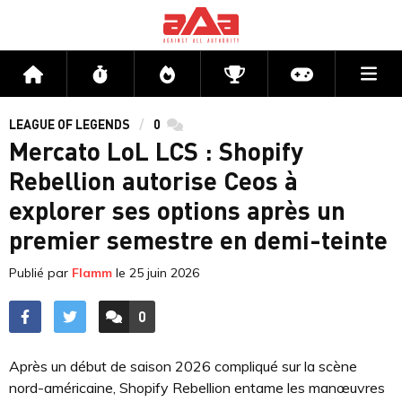
Me
Accueil
Flux
Directs
Compétitions
Actu jeux v
LEAGUE OF LEGENDS
0
commentaires
Mercato LoL LCS : Shopify
Rebellion autorise Ceos à
explorer ses options après un
premier semestre en demi-teinte
Publié par
Flamm
le
25 juin 2026
0
ACCÉDER AUX
COMMENTAIRES
Après un début de saison 2026 compliqué sur la scène
nord-américaine, Shopify Rebellion entame les manœuvres