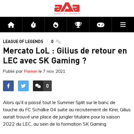
Me
Accueil
Flux
Directs
Compétitions
Actu jeux v
LEAGUE OF LEGENDS
0
commentaires
Mercato LoL : Gilius de retour en
LEC avec SK Gaming ?
Publié par
Flamm
le
7 nov. 2021
0
ACCÉDER AUX
COMMENTAIRES
Alors qu'il a passé tout le Summer Split sur le banc de
touche du FC Schalke 04 suite au recrutement de Kirei, Gilius
aurait trouvé une place de jungler titulaire pour la saison
2022 du LEC, au sein de la formation SK Gaming.