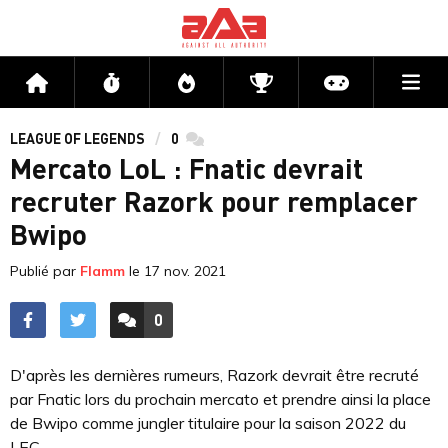
Me
Accueil
Flux
Directs
Compétitions
Actu jeux v
LEAGUE OF LEGENDS
0
commentaires
Mercato LoL : Fnatic devrait
recruter Razork pour remplacer
Bwipo
Publié par
Flamm
le
17 nov. 2021
0
ACCÉDER AUX
COMMENTAIRES
D'après les dernières rumeurs, Razork devrait être recruté
par Fnatic lors du prochain mercato et prendre ainsi la place
de Bwipo comme jungler titulaire pour la saison 2022 du
LEC.