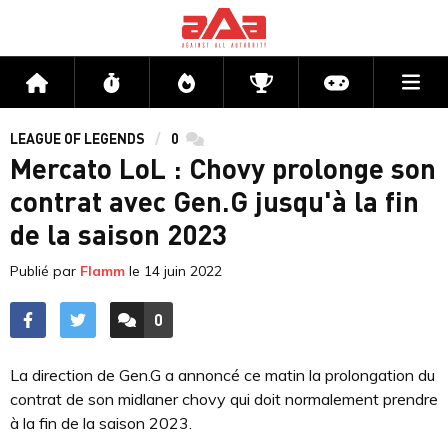
Me
Accueil
Flux
Directs
Compétitions
Actu jeux v
LEAGUE OF LEGENDS
0
commentaires
Mercato LoL : Chovy prolonge son
contrat avec Gen.G jusqu'à la fin
de la saison 2023
Publié par
Flamm
le
14 juin 2022
0
ACCÉDER AUX
COMMENTAIRES
La direction de Gen.G a annoncé ce matin la prolongation du
contrat de son midlaner chovy qui doit normalement prendre
à la fin de la saison 2023.