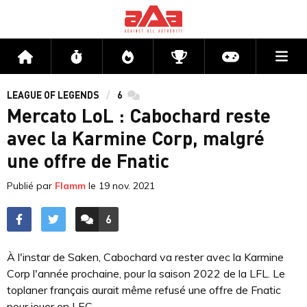
Me
Accueil
Flux
Directs
Compétitions
Actu jeux v
LEAGUE OF LEGENDS
6
commentaires
Mercato LoL : Cabochard reste
avec la Karmine Corp, malgré
une offre de Fnatic
Publié par
Flamm
le
19 nov. 2021
6
ACCÉDER AUX
COMMENTAIRES
À l'instar de Saken, Cabochard va rester avec la Karmine
Corp l'année prochaine, pour la saison 2022 de la LFL. Le
toplaner français aurait même refusé une offre de Fnatic
pour jouer en LEC.