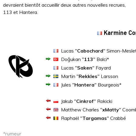
devraient bientôt accueillir deux autres nouvelles recrues,
113 et Hantera.
Karmine Co
Lucas "
Cabochard
" Simon-Mesle
Doğukan "
113
" Balci*
Lucas "
Saken
" Fayard
Martin "
Rekkles
" Larsson
Jules "
Hantera
" Bourgeois*
Jakub "
Cinkrof
" Rokicki
Matthew Charles "
xMatty
" Coom
Raphaël "
Targamas
" Crabbé
*rumeur