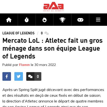
Me
Accueil
Flux
Directs
Compétitions
Actu jeux v
LEAGUE OF LEGENDS
0
commentaires
Mercato LoL : Atletec fait un gros
ménage dans son équipe League
of Legends
Publié par
Flamm
le
30 mars 2022
0
ACCÉDER AUX
COMMENTAIRES
Après un Spring Split jugé décevant avec des performances
et des résultats en deçà de ceux fixés en début de saison,
la direction d'Atletec annonce le départ de quatre membres
de son équipe League of Legends ainsi que de son