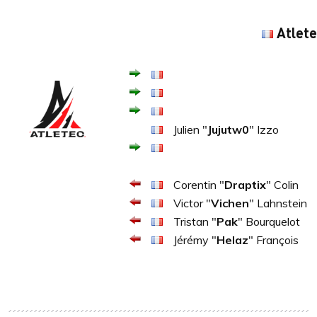
Atlete
Julien "
Jujutw0
" Izzo
Corentin "
Draptix
" Colin
Victor "
Vichen
" Lahnstein
Tristan "
Pak
" Bourquelot
Jérémy "
Helaz
" François