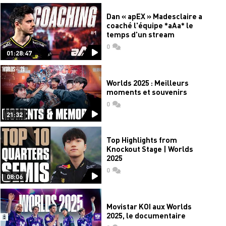
Dan « apEX » Madesclaire a
coaché l'équipe *aAa* le
temps d'un stream
0
commentaires
01:28:47
Worlds 2025 : Meilleurs
moments et souvenirs
0
commentaires
21:32
Top Highlights from
Knockout Stage | Worlds
2025
0
commentaires
08:06
Movistar KOI aux Worlds
2025, le documentaire