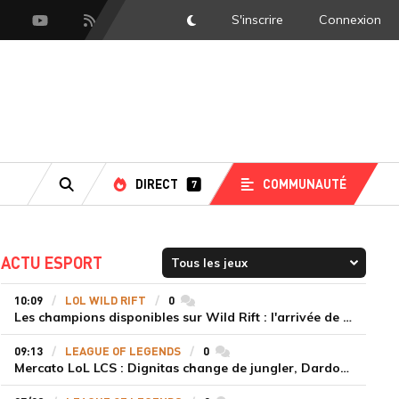
S'inscrire
Connexion
DarkMode
scord
Youtube
Flux RSS
DIRECT
COMMUNAUTÉ
7
RECHERCHE
ACTU ESPORT
10:09
LOL WILD RIFT
0
commentaires
Les champions disponibles sur Wild Rift : l'arrivée de Cho'Gath
09:13
LEAGUE OF LEGENDS
0
commentaires
Mercato LoL LCS : Dignitas change de jungler, Dardoch fait son retour en LCS, eXyu annonce sa retraite