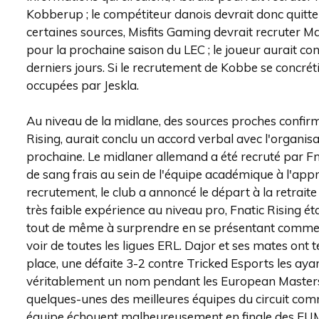
Kobberup ; le compétiteur danois devrait donc quitte
certaines sources, Misfits Gaming devrait recruter M
pour la prochaine saison du LEC ; le joueur aurait co
derniers jours. Si le recrutement de Kobbe se concrét
occupées par Jeskla.
Au niveau de la midlane, des sources proches confirm
Rising, aurait conclu un accord verbal avec l'organis
prochaine. Le midlaner allemand a été recruté par Fnat
de sang frais au sein de l'équipe académique à l'app
recrutement, le club a annoncé le départ à la retrait
très faible expérience au niveau pro, Fnatic Rising ét
tout de même à surprendre en se présentant comme l'
voir de toutes les ligues ERL. Dajor et ses mates ont 
place, une défaite 3-2 contre Tricked Esports les aya
véritablement un nom pendant les European Masters e
quelques-unes des meilleures équipes du circuit comm
équipe échouent malheureusement en finale des EUM