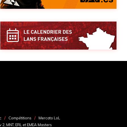
c
Compétitions
Mercato LoL
v 2, MNT, ERL et EMEA Masters