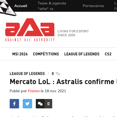
Team & agenda
L
Accueil
Partenaires
*aAa* cs
l
Team-aAa - against All authority
LIVING FOR ESPORT
SINCE 2000
MSI 2026
COMPÉTITIONS
LEAGUE OF LEGENDS
CS2
LEAGUE OF LEGENDS
0
commentaires
Mercato LoL : Astralis confirme
Publié par
Flamm
le
18 nov. 2021
0
ACCÉDER AUX
COMMENTAIRES