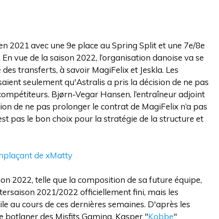
 en 2021 avec une 9e place au Spring Split et une 7e/8e
. En vue de la saison 2022, l’organisation danoise va se
es transferts, à savoir MagiFelix et Jeskla. Les
aient seulement qu'Astralis a pris la décision de ne pas
 compétiteurs. Bjørn-Vegar Hansen, l’entraîneur adjoint
sion de ne pas prolonger le contrat de MagiFelix n’a pas
st pas le bon choix pour la stratégie de la structure et
emplaçant de xMatty
son 2022, telle que la composition de sa future équipe,
tersaison 2021/2022 officiellement fini, mais les
ile au cours de ces dernières semaines. D'après les
 le botlaner des Misfits Gaming, Kasper "
Kobbe
"