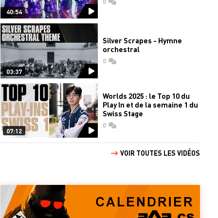
0
commentaires
40:54
Silver Scrapes - Hymne
orchestral
0
commentaires
03:37
Worlds 2025 : le Top 10 du
Play In et de la semaine 1 du
Swiss Stage
0
commentaires
07:12
VOIR TOUTES LES VIDÉOS