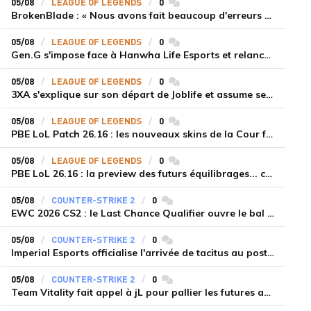
05/08
LEAGUE OF LEGENDS
0
commentaires
BrokenBlade : « Nous avons fait beaucoup d'erreurs bêtes, mais une victoire reste une victoire et c'est une chose dont on peut se réjouir »
05/08
LEAGUE OF LEGENDS
0
commentaires
Gen.G s'impose face à Hanwha Life Esports et relance sa dynamique en LCK
05/08
LEAGUE OF LEGENDS
0
commentaires
3XA s'explique sur son départ de Joblife et assume ses torts
05/08
LEAGUE OF LEGENDS
0
commentaires
PBE LoL Patch 26.16 : les nouveaux skins de la Cour féérique
05/08
LEAGUE OF LEGENDS
0
commentaires
PBE LoL 26.16 : la preview des futurs équilibrages... coup d'arrêt pour les supports roamers
05/08
COUNTER-STRIKE 2
0
commentaires
EWC 2026 CS2 : le Last Chance Qualifier ouvre le bal à Paris du 7 au 9 août
05/08
COUNTER-STRIKE 2
0
commentaires
Imperial Esports officialise l'arrivée de tacitus au poste d'entraîneur
05/08
COUNTER-STRIKE 2
0
commentaires
Team Vitality fait appel à jL pour pallier les futures absences d'apEX et mezii