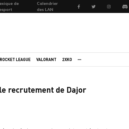
exique de
Calendrier
Facebook
Twitter
Instagram
'esport
des LAN
Di
ROCKET LEAGUE
VALORANT
2XKO
AUTRES PORTAILS
 le recrutement de Dajor