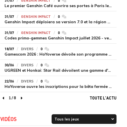
31/07
GENSHIN IMPACT
0
commentaires
Le premier Genshin Café ouvrira ses portes à Paris le 14 août
31/07
GENSHIN IMPACT
0
commentaires
Genshin Impact déploiera sa version 7.0 et la région de Snezhnaya le 12 août
31/07
GENSHIN IMPACT
0
commentaires
Codes primo-gemmes Genshin Impact juillet 2026 - version 7.0
18/07
DIVERS
0
commentaires
Gamescom 2026 : HoYoverse dévoile son programme et présente deux nouveaux jeux inédits
30/06
DIVERS
0
commentaires
UGREEN et Honkai: Star Rail dévoilent une gamme d'accessoires de recharge en édition limitée
22/06
DIVERS
0
commentaires
HoYoverse ouvre les inscriptions pour la bêta fermée de Honkai : Nexus Anima
1
/
8
TOUTE L'ACTU
page précédente
page suivante
VIDÉOS