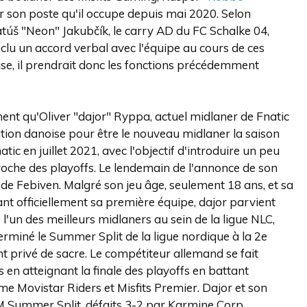
r son poste qu'il occupe depuis mai 2020. Selon
atúš "Neon" Jakubčík, le carry AD du FC Schalke 04,
nclu un accord verbal avec l'équipe au cours de ces
ise, il prendrait donc les fonctions précédemment
ent qu'Oliver "dajor" Ryppa, actuel midlaner de Fnatic
ation danoise pour être le nouveau midlaner la saison
ic en juillet 2021, avec l'objectif d'introduire un peu
roche des playoffs. Le lendemain de l'annonce de son
e de Febiven. Malgré son jeu âge, seulement 18 ans, et sa
ant officiellement sa première équipe, dajor parvient
un des meilleurs midlaners au sein de la ligue NLC,
terminé le Summer Split de la ligue nordique à la 2e
nt privé de sacre. Le compétiteur allemand se fait
n atteignant la finale des playoffs en battant
e Movistar Riders et Misfits Premier. Dajor et son
 Summer Split, défaits 3-2 par Karmine Corp.