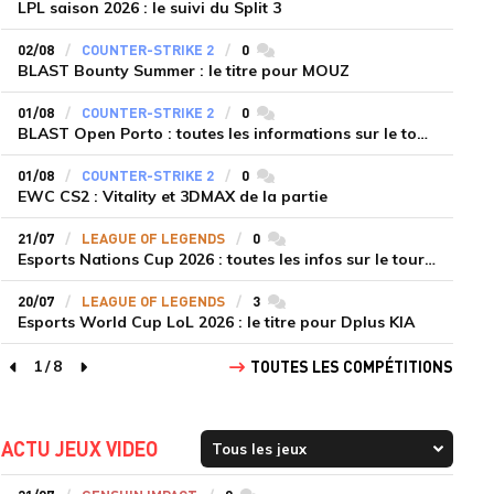
LPL saison 2026 : le suivi du Split 3
02/08
COUNTER-STRIKE 2
0
commentaires
BLAST Bounty Summer : le titre pour MOUZ
01/08
COUNTER-STRIKE 2
0
commentaires
BLAST Open Porto : toutes les informations sur le tournoi
01/08
COUNTER-STRIKE 2
0
commentaires
EWC CS2 : Vitality et 3DMAX de la partie
21/07
LEAGUE OF LEGENDS
0
commentaires
Esports Nations Cup 2026 : toutes les infos sur le tournoi
20/07
LEAGUE OF LEGENDS
3
commentaires
Esports World Cup LoL 2026 : le titre pour Dplus KIA
1
/
8
TOUTES LES COMPÉTITIONS
page précédente
page suivante
ACTU JEUX VIDEO