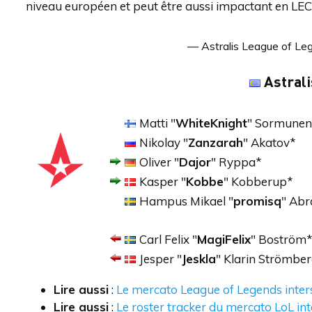
niveau européen et peut être aussi impactant en LEC q
— Astralis League of Le
Astrali
Matti "
WhiteKnight
" Sormunen
Nikolay "
Zanzarah
" Akatov*
Oliver "
Dajor
" Ryppa*
Kasper "
Kobbe
" Kobberup*
Hampus Mikael "
promisq
" Ab
Carl Felix "
MagiFelix
" Boström
Jesper "
Jeskla
" Klarin Strömbe
Lire aussi
:
Le mercato League of Legends inte
Lire aussi
:
Le roster tracker du mercato LoL i