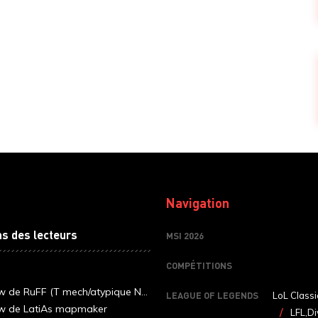
Navigation
ns des lecteurs
MSI 2026
COMPÉTITIONS
ew de RuFF (T mech/atypique N...
LEAGUE OF LEGENDS
LoL Classi
ew de LatiAs mapmaker
LFL,Di