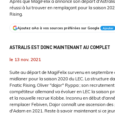
Après que MagiFelix a annoncé son départ d'Astralis
réussi à lui trouver en remplaçant pour la saison 2022
Rising.
Ajoutez aAa à vos sources préférées sur Google
Ajouter
ASTRALIS EST DONC MAINTENANT AU COMPLET
le 13 nov. 2021
Suite au départ de MagiFelix survenu en septembre de
midlaner pour la saison 2020 du LEC. La structure da
Fnatic Rising, Oliver "dajor" Ryppa ; son recrutement 
compétiteur allemand va évoluer en LEC la saison p
et la nouvelle recrue Kobbe. Inconnu en début d'ann
remplacer Febiven, Dajor connaît une ascension des 
d'Adam en 2021. Reste à savoir maintenant si ce jeune