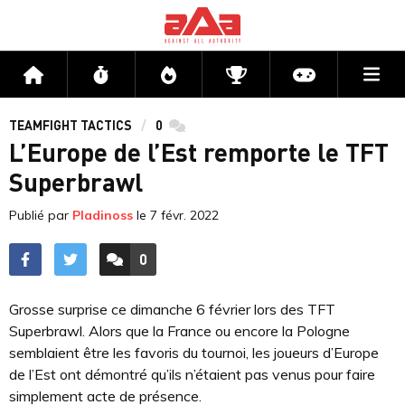
Me
Accueil
Flux
Directs
Compétitions
Actu jeux v
TEAMFIGHT TACTICS
0
commentaires
L’Europe de l’Est remporte le TFT
Superbrawl
Publié par
Pladinoss
le
7 févr. 2022
0
ACCÉDER AUX
COMMENTAIRES
Grosse surprise ce dimanche 6 février lors des TFT
Superbrawl. Alors que la France ou encore la Pologne
semblaient être les favoris du tournoi, les joueurs d’Europe
de l’Est ont démontré qu’ils n’étaient pas venus pour faire
simplement acte de présence.