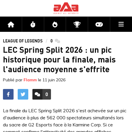
Me
Accueil
Flux
Directs
Compétitions
Actu jeux v
LEAGUE OF LEGENDS
0
commentaires
LEC Spring Split 2026 : un pic
historique pour la finale, mais
l'audience moyenne s'effrite
Publié par
Flamm
le
11 juin 2026
0
ACCÉDER AUX
COMMENTAIRES
La finale du LEC Spring Split 2026 s'est achevée sur un pic
d'audience à plus de 562 000 spectateurs simultanés lors
du sacre de G2 Esports face à la Karmine Corp. Si ce
sommet confirme l'attractivité des grandes affiches