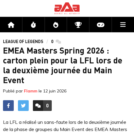
Me
Accueil
Flux
Directs
Compétitions
Actu jeux v
LEAGUE OF LEGENDS
0
commentaires
EMEA Masters Spring 2026 :
carton plein pour la LFL lors de
la deuxième journée du Main
Event
Publié par
Flamm
le
12 juin 2026
0
ACCÉDER AUX
COMMENTAIRES
La LFL a réalisé un sans-faute lors de la deuxième journée
de la phase de groupes du Main Event des EMEA Masters