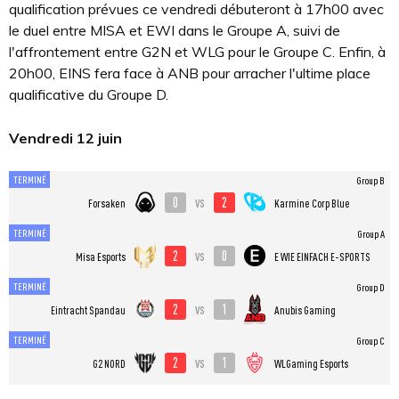
qualification prévues ce vendredi débuteront à 17h00 avec
le duel entre MISA et EWI dans le Groupe A, suivi de
l'affrontement entre G2N et WLG pour le Groupe C. Enfin, à
20h00, EINS fera face à ANB pour arracher l'ultime place
qualificative du Groupe D.
Vendredi 12 juin
TERMINÉ
Group B
0
2
vs
Forsaken
Karmine Corp Blue
TERMINÉ
Group A
2
0
vs
Misa Esports
E WIE EINFACH E-SPORTS
TERMINÉ
Group D
2
1
vs
Eintracht Spandau
Anubis Gaming
TERMINÉ
Group C
2
1
vs
G2 NORD
WLGaming Esports