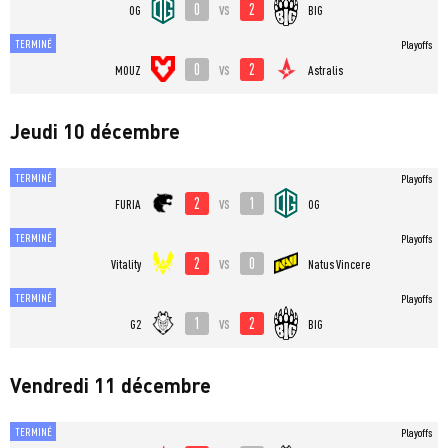
0
2
vs
OG
BIG
TERMINÉ
Playoffs
0
2
vs
MOUZ
Astralis
Jeudi 10 décembre
TERMINÉ
Playoffs
2
1
vs
FURIA
OG
TERMINÉ
Playoffs
2
0
vs
Vitality
Natus Vincere
TERMINÉ
Playoffs
1
2
vs
G2
BIG
Vendredi 11 décembre
TERMINÉ
Playoffs