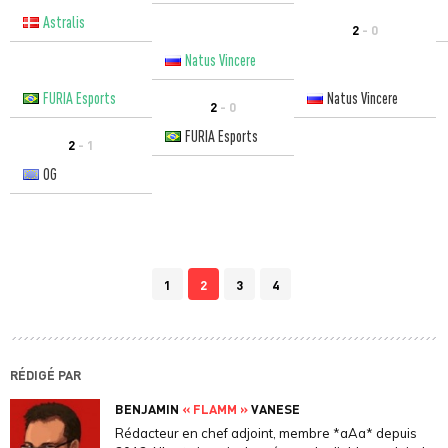
Astralis
2
- 0
Natus Vincere
FURIA Esports
Natus Vincere
2
- 0
FURIA Esports
2
- 1
OG
1
2
3
4
RÉDIGÉ PAR
BENJAMIN
« FLAMM »
VANESE
Rédacteur en chef adjoint, membre *aAa* depuis