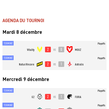
AGENDA DU TOURNOI
Mardi 8 décembre
TERMINÉ
Playoffs
2
0
vs
Vitality
MOUZ
TERMINÉ
Playoffs
2
1
vs
Natus Vincere
Astralis
Mercredi 9 décembre
TERMINÉ
Playoffs
2
1
vs
G2
FURIA
TERMINÉ
Playoffs