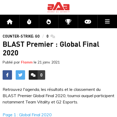
Me
Accueil
Flux
Directs
Compétitions
Actu jeux v
COUNTER-STRIKE: GO
0
commentaires
BLAST Premier : Global Final
2020
Publié par
Flamm
le
21 janv. 2021
0
ACCÉDER AUX
COMMENTAIRES
Retrouvez l'agenda, les résultats et le classement du
BLAST Premier Global Final 2020, tournoi auquel participent
notamment Team Vitality et G2 Esports.
Page 1 : Global Final 2020