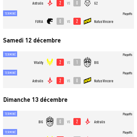
2
0
vs
Astralis
G2
TERMINÉ
Playoffs
0
2
vs
FURIA
Natus Vincere
Samedi 12 décembre
TERMINÉ
Playoffs
2
1
vs
Vitality
BIG
TERMINÉ
Playoffs
2
0
vs
Astralis
Natus Vincere
Dimanche 13 décembre
TERMINÉ
Playoffs
0
2
vs
BIG
Astralis
TERMINÉ
Playoffs