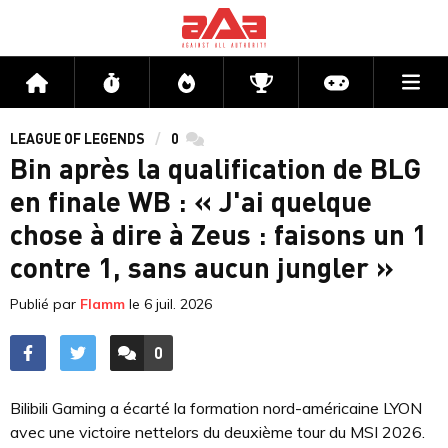
Me
Accueil
Flux
Directs
Compétitions
Actu jeux v
LEAGUE OF LEGENDS
0
commentaires
Bin après la qualification de BLG
en finale WB : « J'ai quelque
chose à dire à Zeus : faisons un 1
contre 1, sans aucun jungler »
Publié par
Flamm
le
6 juil. 2026
0
ACCÉDER AUX
COMMENTAIRES
Bilibili Gaming a écarté la formation nord-américaine LYON
avec une victoire nettelors du deuxième tour du MSI 2026.