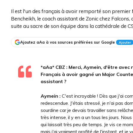
Il est l'un des français à avoir remporté son premier
Bencheikh, le coach assistant de Zonic chez Falcons,
suite au sacre de son équipe dans la cathédrale de CS
Ajoutez aAa à vos sources préférées sur Google
Ajouter
*aAa* CBZ :
Merci, Aymein, d'être avec 
Français à avoir gagné un Major Counte
assistant ?
Aymein :
C'est incroyable ! Dès que j'ai co
redescendue. J'étais stressé, je n'ai pas do
sourdine car je devais travailler sans relâc
très intense, il y en a un tous les jours. Nou
qui laissait très peu de temps. Je vis ce m
mais j'ai vraiment profité de l'instant, et je