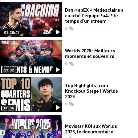
Dan « apEX » Madesclaire a
coaché l'équipe *aAa* le
temps d'un stream
0
commentaires
01:28:47
Worlds 2025 : Meilleurs
moments et souvenirs
0
commentaires
21:32
Top Highlights from
Knockout Stage | Worlds
2025
0
commentaires
08:06
Movistar KOI aux Worlds
2025, le documentaire