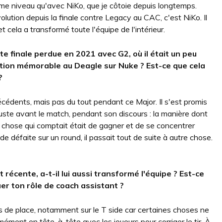
me niveau qu'avec NiKo, que je côtoie depuis longtemps.
olution depuis la finale contre Legacy au CAC, c'est NiKo. Il
cela a transformé toute l'équipe de l'intérieur.
te finale perdue en 2021 avec G2, où il était un peu
tion mémorable au Deagle sur Nuke ? Est-ce que cela
?
récédents, mais pas du tout pendant ce Major. Il s'est promis
t juste avant le match, pendant son discours : la manière dont
e chose qui comptait était de gagner et de se concentrer
e défaite sur un round, il passait tout de suite à autre chose.
 récente, a-t-il lui aussi transformé l'équipe ? Est-ce
uer ton rôle de coach assistant ?
s de place, notamment sur le T side car certaines choses ne
ément en tête-à-tête avec les joueurs pour corriger le tir. À