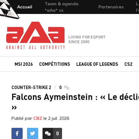
Team & agenda
L
Accueil
Partenaires
*aAa* cs
l
Team-aAa - against All authority
LIVING FOR ESPORT
SINCE 2000
MSI 2026
COMPÉTITIONS
LEAGUE OF LEGENDS
CS2
COUNTER-STRIKE 2
0
commentaires
Falcons Aymeinstein : « Le décli
»
Publié par
CBZ
le
2 juil. 2026
0
ACCÉDER AUX
COMMENTAIRES