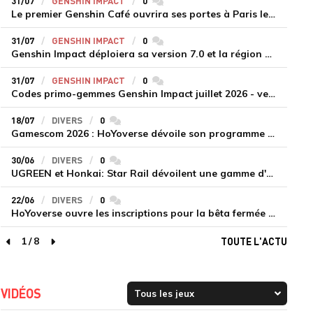
31/07
GENSHIN IMPACT
0
commentaires
Le premier Genshin Café ouvrira ses portes à Paris le 14 août
31/07
GENSHIN IMPACT
0
commentaires
Genshin Impact déploiera sa version 7.0 et la région de Snezhnaya le 12 août
31/07
GENSHIN IMPACT
0
commentaires
Codes primo-gemmes Genshin Impact juillet 2026 - version 7.0
18/07
DIVERS
0
commentaires
Gamescom 2026 : HoYoverse dévoile son programme et présente deux nouveaux jeux inédits
30/06
DIVERS
0
commentaires
UGREEN et Honkai: Star Rail dévoilent une gamme d'accessoires de recharge en édition limitée
22/06
DIVERS
0
commentaires
HoYoverse ouvre les inscriptions pour la bêta fermée de Honkai : Nexus Anima
1
/
8
TOUTE L'ACTU
page précédente
page suivante
VIDÉOS