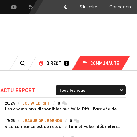
S'inscrire
Connexion
DarkMode
scord
Youtube
Flux RSS
DIRECT
COMMUNAUTÉ
6
RECHERCHE
ACTU ESPORT
20:24
LOL WILD RIFT
0
commentaires
Les champions disponibles sur Wild Rift : l'arrivée de Cho'Gath
17:58
LEAGUE OF LEGENDS
0
commentaires
« La confiance est de retour » Tom et Faker débriefent la victoire convaincante de T1 face à Dplus KIA