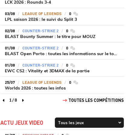
LCK 2026 : Rounds 3-4
03/08
LEAGUE OF LEGENDS
0
commentaires
LPL saison 2026 : le suivi du Split 3
02/08
COUNTER-STRIKE 2
0
commentaires
BLAST Bounty Summer : le titre pour MOUZ
01/08
COUNTER-STRIKE 2
0
commentaires
BLAST Open Porto : toutes les informations sur le tournoi
01/08
COUNTER-STRIKE 2
0
commentaires
EWC CS2 : Vitality et 3DMAX de la partie
25/07
LEAGUE OF LEGENDS
0
commentaires
Worlds 2026 : toutes les infos
1
/
8
TOUTES LES COMPÉTITIONS
page précédente
page suivante
ACTU JEUX VIDEO