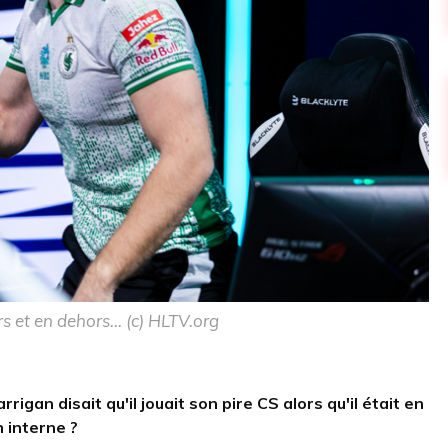
s et en dehors... (c) HLTV.org
gan disait qu'il jouait son pire CS alors qu'il était en
n interne ?