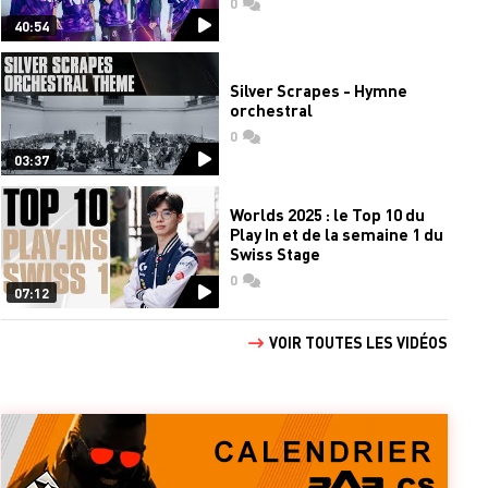
0
commentaires
40:54
Silver Scrapes - Hymne
orchestral
0
commentaires
03:37
Worlds 2025 : le Top 10 du
Play In et de la semaine 1 du
Swiss Stage
0
commentaires
07:12
VOIR TOUTES LES VIDÉOS