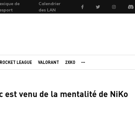
exique de
Calendrier
Facebook
Twitter
Instagram
'esport
des LAN
Di
ROCKET LEAGUE
VALORANT
2XKO
AUTRES PORTAILS
c est venu de la mentalité de NiKo