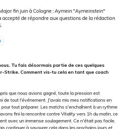
 Major fin juin à Cologne : Aymein "Aymeinstein"
 a accepté de répondre aux questions de la rédaction
.
nous. Tu fais désormais partie de ces quelques
r-Strike. Comment vis-tu cela en tant que coach
mpris que nous avions gagné, toute la pression est
rmi de tout l'événement. J'avais mis mes notifications en
he pour tout préparer. Les matchs s'enchaînent à un rythme
s avons fini la rencontre contre Vitality vers 1h du matin, ce
oment avec un immense soulagement. Ce n'était pas facile,
 vais continuer à savourer cela dans les prochains jours et