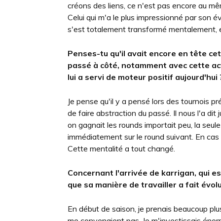
créons des liens, ce n'est pas encore au mê
Celui qui m'a le plus impressionné par son év
s'est totalement transformé mentalement, et 
Penses-tu qu'il avait encore en tête cet
passé à côté, notamment avec cette ac
lui a servi de moteur positif aujourd'hui 
Je pense qu'il y a pensé lors des tournois p
de faire abstraction du passé. Il nous l'a di
on gagnait les rounds importait peu, la seul
immédiatement sur le round suivant. En cas d
Cette mentalité a tout changé.
Concernant l'arrivée de karrigan, qui est
que sa manière de travailler a fait évol
En début de saison, je prenais beaucoup plu
me convenaient pas. Je m'investissais énorm