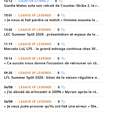
16:12
COUNTER-STRIKE 2
0
commentaires
Gentle Mates acte son retrait de Counter-Strike 2, le roster ibérique libéré
15:01
LEAGUE OF LEGENDS
0
commentaires
« Je nous ai fait perdre ce match » Homme assume la responsabilité de la défaite de HLE face à Gen.G
13:02
LEAGUE OF LEGENDS
0
commentaires
LEC Summer Split 2026 : présentation et enjeux de la troisième semaine de compétition
11:19
LEAGUE OF LEGENDS
0
commentaires
Mercato LoL LPL : le grand ménage continue chez Weibo Gaming, Jiejie quitte le navire au profit de Xiaohao
10:16
LEAGUE OF LEGENDS
0
commentaires
« Ce succès nous donne l'occasion de retrouver un climat beaucoup plus positif » Ryu et Canyon soulagés après la victoire de Gen.G sur HLE
09:20
LEAGUE OF LEGENDS
0
commentaires
LFL Summer Split 2026 : bilan de la saison régulière avec Solary en tête
06/08
LEAGUE OF LEGENDS
0
commentaires
« J'ai décidé de m'investir à 100% » Myrwn après le réveil de Movistar KOI face à Fnatic
06/08
LEAGUE OF LEGENDS
0
commentaires
« Je veux juste prouver qu'ils ont fait une erreur » Stend se confie sur son mercato chaotique et ses ambitions avec Shifters