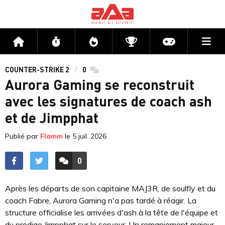
Me
Accueil
Flux
Directs
Compétitions
Actu jeux v
COUNTER-STRIKE 2
0
commentaires
Aurora Gaming se reconstruit
avec les signatures de coach ash
et de Jimpphat
Publié par
Flamm
le
5 juil. 2026
0
ACCÉDER AUX
COMMENTAIRES
Après les départs de son capitaine MAJ3R, de soulfly et du
coach Fabre, Aurora Gaming n'a pas tardé à réagir. La
structure officialise les arrivées d'ash à la tête de l'équipe et
du prodige Jimpphat sur le serveur. Un remaniement majeur