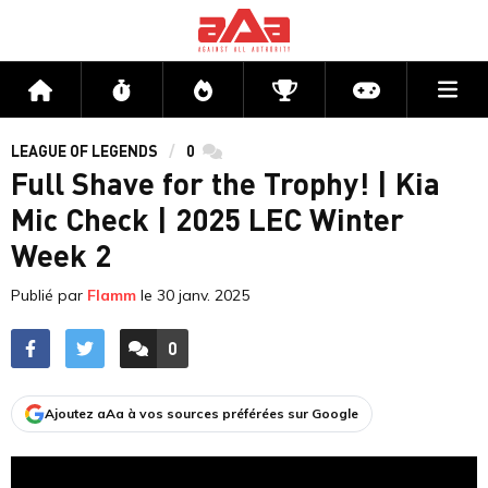
Me
Accueil
Flux
Directs
Compétitions
Actu jeux v
LEAGUE OF LEGENDS
0
commentaires
Full Shave for the Trophy! | Kia
Mic Check | 2025 LEC Winter
Week 2
Publié par
Flamm
le
30 janv. 2025
0
ACCÉDER AUX
COMMENTAIRES
Ajoutez aAa à vos sources préférées sur Google