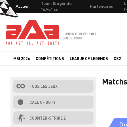
Team & agenda
L
Accueil
Partenaires
*aAa* cs
l
Team-aAa - against All authority
LIVING FOR ESPORT
SINCE 2000
MSI 2026
COMPÉTITIONS
LEAGUE OF LEGENDS
CS2
Matchs
TOUS LES JEUX
CALL OF DUTY
COUNTER-STRIKE 2
Do