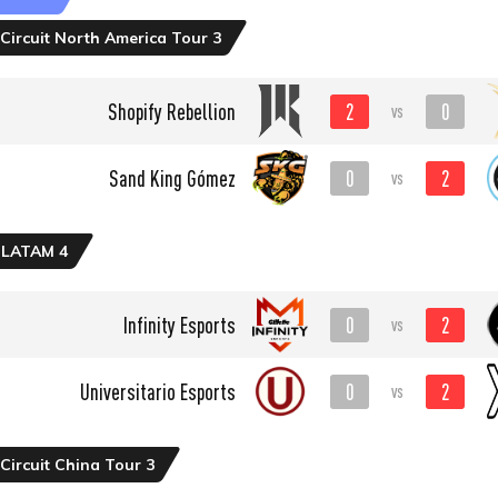
Circuit North America Tour 3
2
0
Shopify Rebellion
vs
0
2
Sand King Gómez
vs
 LATAM 4
0
2
Infinity Esports
vs
0
2
Universitario Esports
vs
Circuit China Tour 3