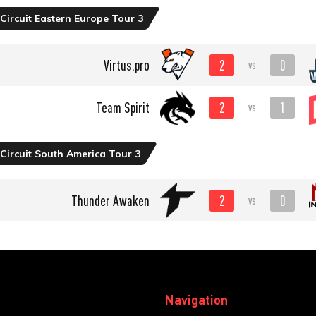
Circuit Eastern Europe Tour 3
2
0
Virtus.pro
vs
2
1
Team Spirit
vs
Circuit South America Tour 3
2
0
Thunder Awaken
vs
Navigation