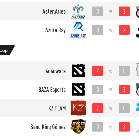
0
2
Aster.Aries
vs
0
2
Azure Ray
vs
 Cup
2
0
4u4uwara
vs
0
2
BAZA Esports
vs
2
0
KZ TEAM
vs
0
2
Sand King Gómez
vs