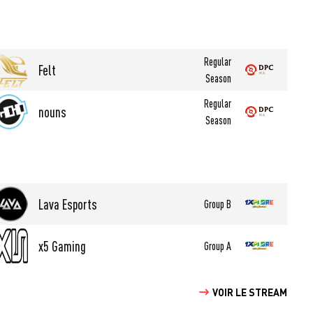
Regular
Felt
Season
Regular
nouns
Season
Lava Esports
Group B
x5 Gaming
Group A
VOIR LE STREAM