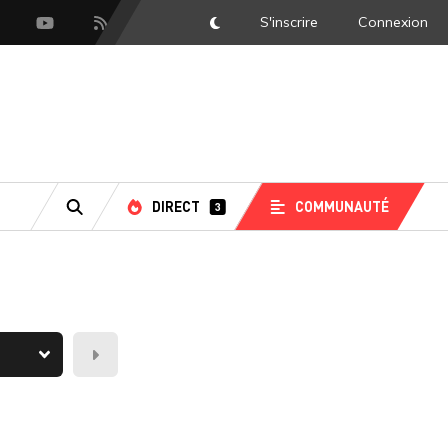
S'inscrire
Connexion
DarkMode
scord
Youtube
Flux RSS
DIRECT
COMMUNAUTÉ
3
RECHERCHE
Demain