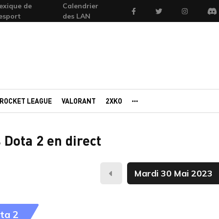
exique de
Calendrier
Facebook
Twitter
Instagram
'esport
des LAN
Di
ROCKET LEAGUE
VALORANT
2XKO
AUTRES PORTAILS
 Dota 2 en direct
Hier
ta 2