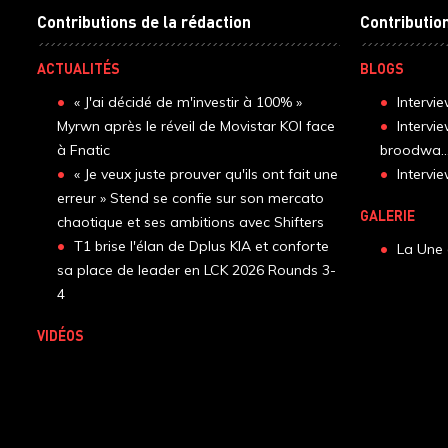
Contributions de la rédaction
Contributio
ACTUALITÉS
BLOGS
« J'ai décidé de m'investir à 100% »
Intervi
Myrwn après le réveil de Movistar KOI face
Intervi
à Fnatic
broodwa..
« Je veux juste prouver qu'ils ont fait une
Interv
erreur » Stend se confie sur son mercato
GALERIE
chaotique et ses ambitions avec Shifters
T1 brise l'élan de Dplus KIA et conforte
La Une 
sa place de leader en LCK 2026 Rounds 3-
4
VIDÉOS