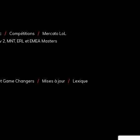
c
Compétitions
Mercato LoL
v 2, MNT, ERL et EMEA Masters
et Game Changers
Mises à jour
Lexique