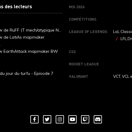
ns des lecteurs
MSI 2026
COMPÉTITIONS
ew de RuFF (T mech/atypique N...
LEAGUE OF LEGENDS
LoL Classi
ew de LatiAs mapmaker
LFL,Di
.
iew EarthAttack mapmaker BW
CS2
ROCKET LEAGUE
du jour du turfu - Episode 7
VALORANT
VCT, VCL 