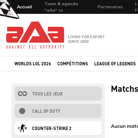
Team & agenda
L
Accueil
Partenaires
*aAa* cs
l
Team-aAa - against All authority
LIVING FOR ESPORT
SINCE 2000
WORLDS LOL 2026
COMPÉTITIONS
LEAGUE OF LEGENDS
Matchs
TOUS LES JEUX
CALL OF DUTY
Aucun matc
COUNTER-STRIKE 2