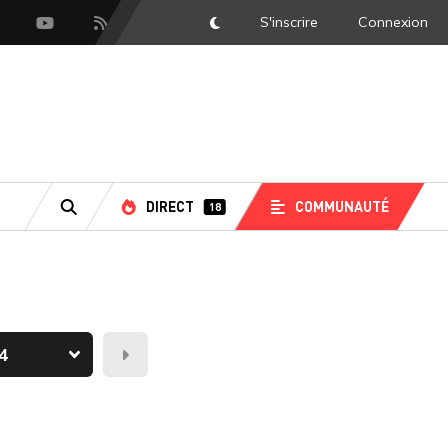
S'inscrire
Connexion
DarkMode
scord
Youtube
Flux RSS
LS
DIRECT
COMMUNAUTÉ
18
RECHERCHE
Demain