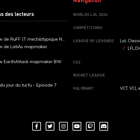
ns des lecteurs
WORLDS LOL 2026
COMPÉTITIONS
ew de RuFF (T mech/atypique N...
LEAGUE OF LEGENDS
LoL Classi
ew de LatiAs mapmaker
LFL,Di
.
iew EarthAttack mapmaker BW
CS2
ROCKET LEAGUE
du jour du turfu - Episode 7
VALORANT
VCT, VCL 