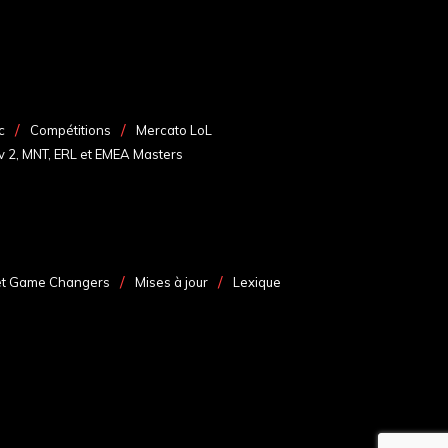
c
Compétitions
Mercato LoL
v 2, MNT, ERL et EMEA Masters
et Game Changers
Mises à jour
Lexique