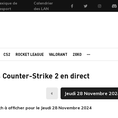
exique de
Calendrier
Facebook
Twitter
Instagram
'esport
des LAN
Di
CS2
ROCKET LEAGUE
VALORANT
2XKO
AUTRES PORTAI
 Counter-Strike 2 en direct
Hier
h à afficher pour le Jeudi 28 Novembre 2024