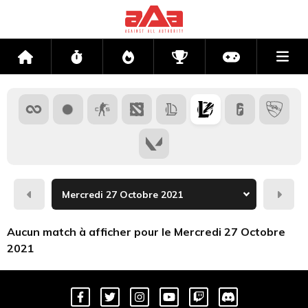
Me
Accueil
Flux
Directs
Compétitions
Actu jeux v
Hier
Dema
Aucun match à afficher pour le Mercredi 27 Octobre
2021