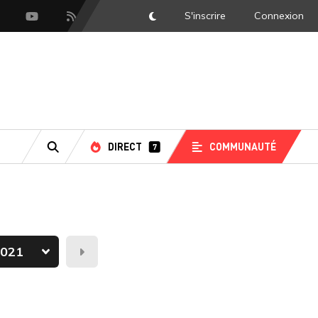
S'inscrire
Connexion
DarkMode
scord
Youtube
Flux RSS
DIRECT
COMMUNAUTÉ
7
RECHERCHE
Demain