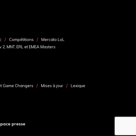
c
Compétitions
Mercato LoL
v 2, MNT, ERL et EMEA Masters
et Game Changers
Mises à jour
Lexique
space presse