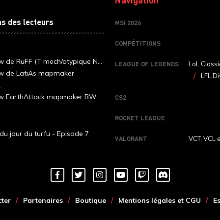
ns des lecteurs
MSI 2026
COMPÉTITIONS
ew de RuFF (T mech/atypique N...
LEAGUE OF LEGENDS
LoL Classi
ew de LatiAs mapmaker
LFL,Di
.
iew EarthAttack mapmaker BW
CS2
ROCKET LEAGUE
du jour du turfu - Episode 7
VALORANT
VCT, VCL 
ter
Partenaires
Boutique
Mentions légales et CGU
E