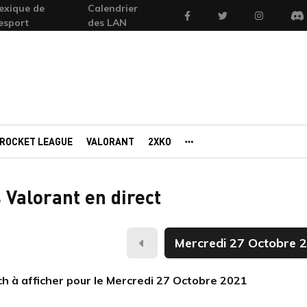
exique de
Calendrier
Facebook
Twitter
Instagram
'esport
des LAN
Di
ROCKET LEAGUE
VALORANT
2XKO
AUTRES PORTAILS
 Valorant en direct
Hier
h à afficher pour le Mercredi 27 Octobre 2021