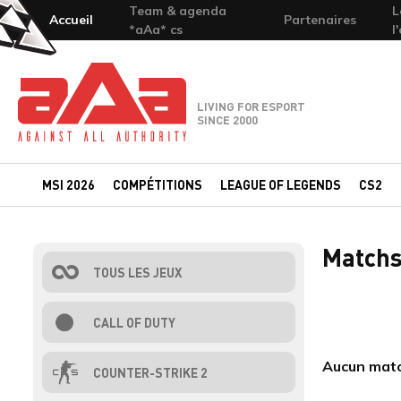
Team & agenda
L
Accueil
Partenaires
*aAa* cs
l
Team-aAa - against All authority
LIVING FOR ESPORT
SINCE 2000
MSI 2026
COMPÉTITIONS
LEAGUE OF LEGENDS
CS2
Matchs
TOUS LES JEUX
CALL OF DUTY
Aucun matc
COUNTER-STRIKE 2