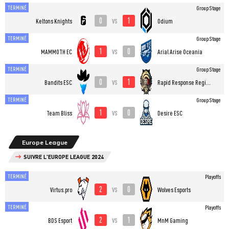
TERMINÉ
Group Stage
0
1
vs
Keltons Knights
Odium
TERMINÉ
Group Stage
1
0
vs
MAMMOTH EC
Arial Arise Oceania
TERMINÉ
Group Stage
0
1
vs
Bandits ESC
Rapid Response Regiment
TERMINÉ
Group Stage
1
0
vs
Team Bliss
Desire ESC
Europe League
SUIVRE L'EUROPE LEAGUE 2024
TERMINÉ
Playoffs
2
0
vs
Virtus.pro
Wolves Esports
TERMINÉ
Playoffs
2
1
vs
BDS Esport
MnM Gaming