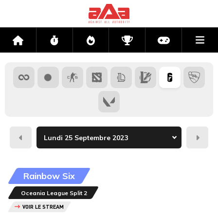
Me
Accueil
Flux
Directs
Compétitions
Actu jeux v
Hier
Dema
Rainbow Six
Oceania League Split 2
VOIR LE STREAM