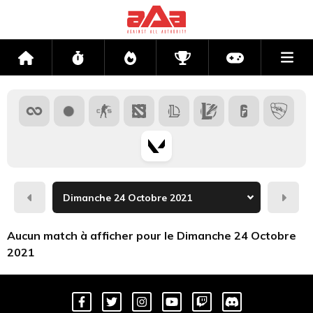
Me
Accueil
Flux
Directs
Compétitions
Actu jeux v
Hier
Dema
Aucun match à afficher pour le Dimanche 24 Octobre
2021