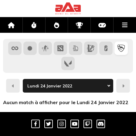
Me
Accueil
Flux
Directs
Compétitions
Actu jeux v
Hier
Dema
Aucun match à afficher pour le Lundi 24 Janvier 2022