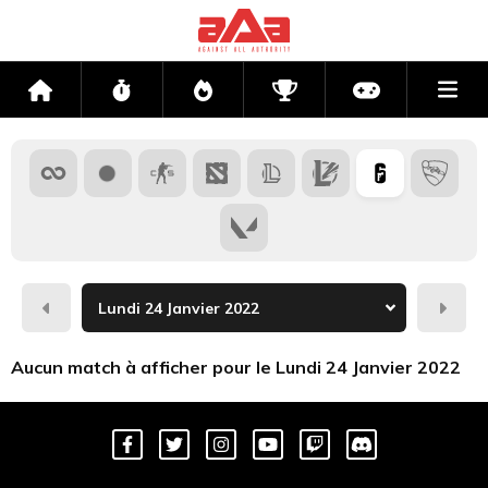
Me
Accueil
Flux
Directs
Compétitions
Actu jeux v
Hier
Dema
Aucun match à afficher pour le Lundi 24 Janvier 2022