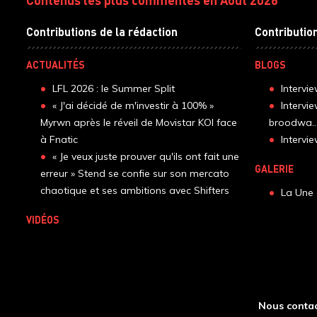
Contributions de la rédaction
Contributio
ACTUALITÉS
BLOGS
LFL 2026 : le Summer Split
Intervi
« J'ai décidé de m'investir à 100% »
Intervi
Myrwn après le réveil de Movistar KOI face
broodwa..
à Fnatic
Interv
« Je veux juste prouver qu'ils ont fait une
GALERIE
erreur » Stend se confie sur son mercato
chaotique et ses ambitions avec Shifters
La Une 
VIDÉOS
Nous contac