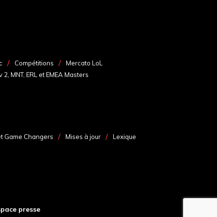
c
Compétitions
Mercato LoL
v 2, MNT, ERL et EMEA Masters
et Game Changers
Mises à jour
Lexique
space presse