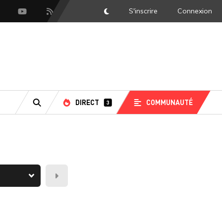
S'inscrire
Connexion
DarkMode
scord
Youtube
Flux RSS
DIRECT
COMMUNAUTÉ
3
RECHERCHE
Demain