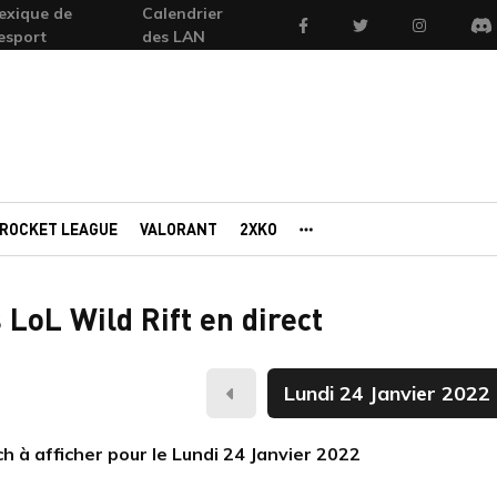
exique de
Calendrier
Facebook
Twitter
Instagram
'esport
des LAN
Di
ROCKET LEAGUE
VALORANT
2XKO
AUTRES PORTAILS
LoL Wild Rift en direct
Hier
 à afficher pour le Lundi 24 Janvier 2022