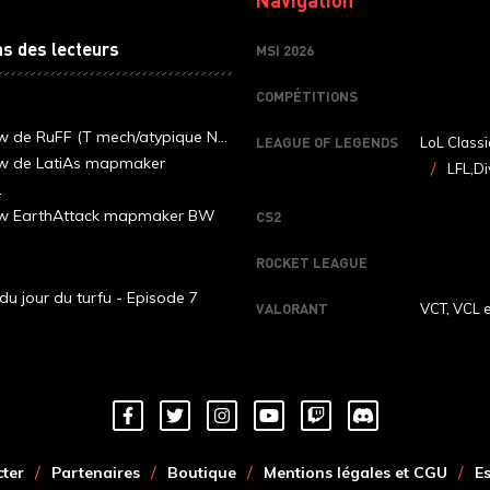
ns des lecteurs
MSI 2026
COMPÉTITIONS
ew de RuFF (T mech/atypique N...
LEAGUE OF LEGENDS
LoL Classi
ew de LatiAs mapmaker
LFL,Di
.
iew EarthAttack mapmaker BW
CS2
ROCKET LEAGUE
du jour du turfu - Episode 7
VALORANT
VCT, VCL 
ter
Partenaires
Boutique
Mentions légales et CGU
E