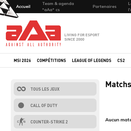
Team & agenda
L
Accueil
Partenaires
*aAa* cs
l
Team-aAa - against All authority
LIVING FOR ESPORT
SINCE 2000
MSI 2026
COMPÉTITIONS
LEAGUE OF LEGENDS
CS2
Matchs 
TOUS LES JEUX
CALL OF DUTY
Aucun match
COUNTER-STRIKE 2