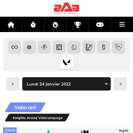
Me
Accueil
Flux
Directs
Compétitions
Actu jeux v
Hier
Dema
Valorant
Knights Arena Valorampage
TERMINÉ
Playoffs