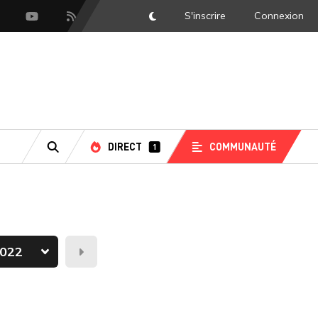
S'inscrire
Connexion
DarkMode
scord
Youtube
Flux RSS
DIRECT
COMMUNAUTÉ
1
RECHERCHE
Demain