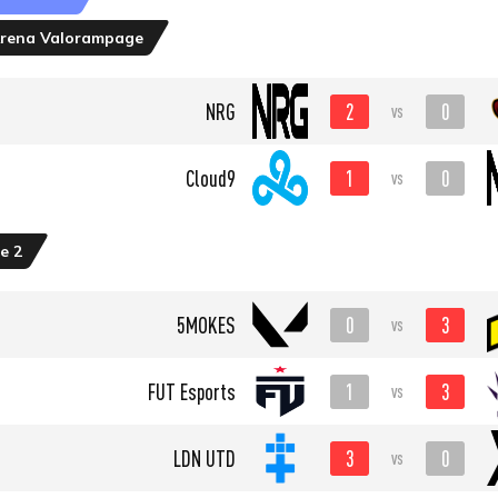
Arena Valorampage
2
0
NRG
vs
1
0
Cloud9
vs
e 2
0
3
5MOKES
vs
1
3
FUT Esports
vs
3
0
LDN UTD
vs