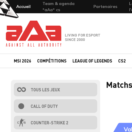
Team & agenda
L
Accueil
Partenaires
*aAa* cs
l
Team-aAa - against All authority
LIVING FOR ESPORT
SINCE 2000
MSI 2026
COMPÉTITIONS
LEAGUE OF LEGENDS
CS2
Matchs
TOUS LES JEUX
CALL OF DUTY
COUNTER-STRIKE 2
Va