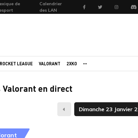
exique de
Calendrier
Facebook
Twitter
Instagram
'esport
des LAN
Di
ROCKET LEAGUE
VALORANT
2XKO
AUTRES PORTAILS
 Valorant en direct
Hier
lorant