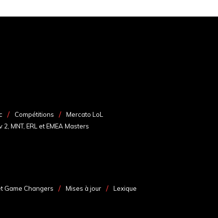
c
Compétitions
Mercato LoL
v 2, MNT, ERL et EMEA Masters
et Game Changers
Mises à jour
Lexique