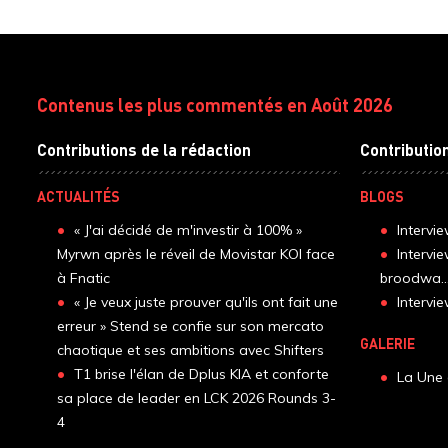
Contenus les plus commentés en Août 2026
Contributions de la rédaction
Contributio
ACTUALITÉS
BLOGS
« J'ai décidé de m'investir à 100% »
Intervi
Myrwn après le réveil de Movistar KOI face
Intervi
à Fnatic
broodwa..
« Je veux juste prouver qu'ils ont fait une
Interv
erreur » Stend se confie sur son mercato
GALERIE
chaotique et ses ambitions avec Shifters
T1 brise l'élan de Dplus KIA et conforte
La Une 
sa place de leader en LCK 2026 Rounds 3-
4