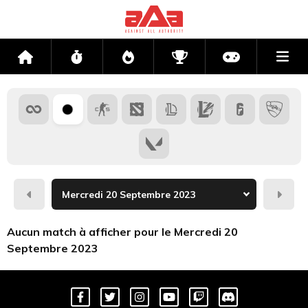
Me
Accueil
Flux
Directs
Compétitions
Actu jeux v
Hier
Dema
Aucun match à afficher pour le Mercredi 20
Septembre 2023