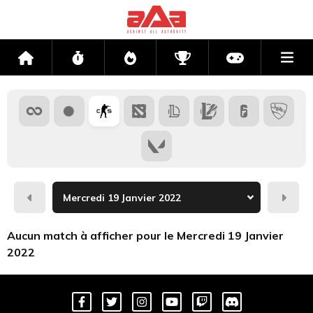
Me
Accueil
Flux
Directs
Compétitions
Actu jeux v
Hier
Dema
Aucun match à afficher pour le Mercredi 19 Janvier
2022