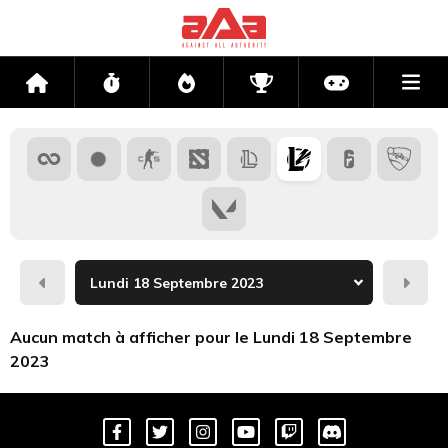
Me
Accueil
Flux
Directs
Compétitions
Actu jeux v
Hier
Dema
Aucun match à afficher pour le Lundi 18 Septembre
2023