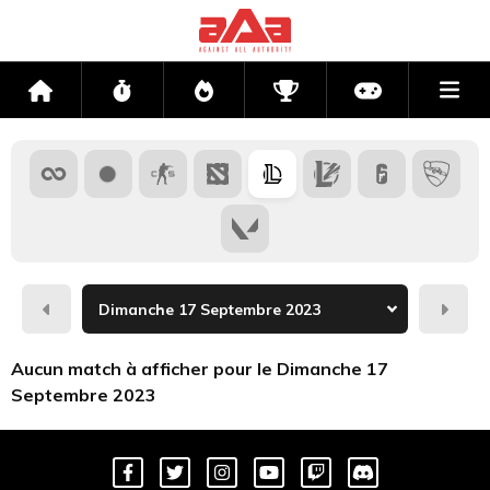
Me
Accueil
Flux
Directs
Compétitions
Actu jeux v
Hier
Dema
Aucun match à afficher pour le Dimanche 17
Septembre 2023