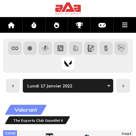
Me
Accueil
Flux
Directs
Compétitions
Actu jeux v
Hier
Dema
Valorant
The Esports Club Gauntlet 4
TERMINÉ
Group A