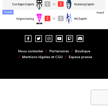
0
2
vs
True Rippers Esports
Reckoning Esports
TERMINÉ
Group B
2
0
vs
Enigma Gaming
M42 Esports
Nous contacter
Partenaires
Boutique
Mentions légales et CGU
Espace presse