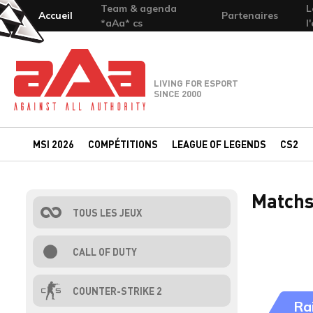
Team & agenda
L
Accueil
Partenaires
*aAa* cs
l
Team-aAa - against All authority
LIVING FOR ESPORT
SINCE 2000
MSI 2026
COMPÉTITIONS
LEAGUE OF LEGENDS
CS2
Matchs
TOUS LES JEUX
CALL OF DUTY
COUNTER-STRIKE 2
Ra