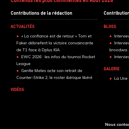
Contributions de la rédaction
Contributio
ACTUALITÉS
BLOGS
« La confiance est de retour » Tom et
Intervi
Faker débriefent la victoire convaincante
Intervi
de T1 face à Dplus KIA
broodwa..
EWC 2026 : les infos du tournoi Rocket
Interv
League
GALERIE
Gentle Mates acte son retrait de
Counter-Strike 2, le roster ibérique libéré
La Une 
VIDÉOS
Nous contac