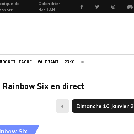
exique de
Calendrier
Facebook
Twitter
Instagram
'esport
des LAN
Di
ROCKET LEAGUE
VALORANT
2XKO
AUTRES PORTAILS
 Rainbow Six en direct
Hier
inbow Six