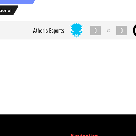
tional
0
0
Atheris Esports
vs
Navigation