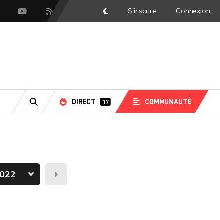
S'inscrire
Connexion
DarkMode
scord
Youtube
Flux RSS
DIRECT
COMMUNAUTÉ
17
RECHERCHE
Demain