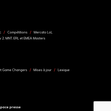
c
Compétitions
Mercato LoL
v 2, MNT, ERL et EMEA Masters
et Game Changers
Mises à jour
Lexique
space presse