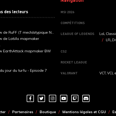
ns des lecteurs
MSI 2026
COMPÉTITIONS
ew de RuFF (T mech/atypique N...
LEAGUE OF LEGENDS
LoL Classi
ew de LatiAs mapmaker
LFL,Di
.
iew EarthAttack mapmaker BW
CS2
ROCKET LEAGUE
du jour du turfu - Episode 7
VALORANT
VCT, VCL 
ter
Partenaires
Boutique
Mentions légales et CGU
E