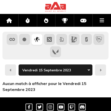
Me
Accueil
Flux
Directs
Compétitions
Actu jeux v
Hier
Dema
Aucun match à afficher pour le Vendredi 15
Septembre 2023