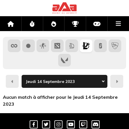
Me
Accueil
Flux
Directs
Compétitions
Actu jeux v
Hier
Dema
Aucun match à afficher pour le Jeudi 14 Septembre
2023