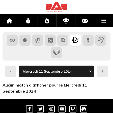
Me
Accueil
Flux
Directs
Compétitions
Actu jeux v
Hier
Dema
Aucun match à afficher pour le Mercredi 11
Septembre 2024