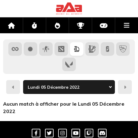
Me
Accueil
Flux
Directs
Compétitions
Actu jeux v
Hier
Dema
Aucun match à afficher pour le Lundi 05 Décembre
2022