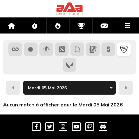
Me
Accueil
Flux
Directs
Compétitions
Actu jeux v
Hier
Dema
Aucun match à afficher pour le Mardi 05 Mai 2026