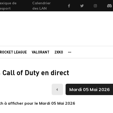
exique de
Calendrier
Facebook
Twitter
Instagram
'esport
des LAN
Di
ROCKET LEAGUE
VALORANT
2XKO
AUTRES PORTAILS
Call of Duty en direct
Hier
 à afficher pour le Mardi 05 Mai 2026