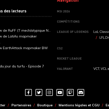
ns des lecteurs
MSI 2026
COMPÉTITIONS
ew de RuFF (T mech/atypique N...
LEAGUE OF LEGENDS
LoL Classi
ew de LatiAs mapmaker
LFL,Di
.
iew EarthAttack mapmaker BW
CS2
ROCKET LEAGUE
du jour du turfu - Episode 7
VALORANT
VCT, VCL 
ter
Partenaires
Boutique
Mentions légales et CGU
E