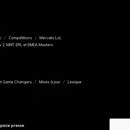
c
Compétitions
Mercato LoL
v 2, MNT, ERL et EMEA Masters
et Game Changers
Mises à jour
Lexique
space presse