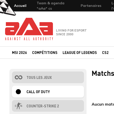
Team & agenda
L
Accueil
Partenaires
*aAa* cs
l
Team-aAa - against All authority
LIVING FOR ESPORT
SINCE 2000
MSI 2026
COMPÉTITIONS
LEAGUE OF LEGENDS
CS2
Matchs 
TOUS LES JEUX
CALL OF DUTY
Aucun match
COUNTER-STRIKE 2