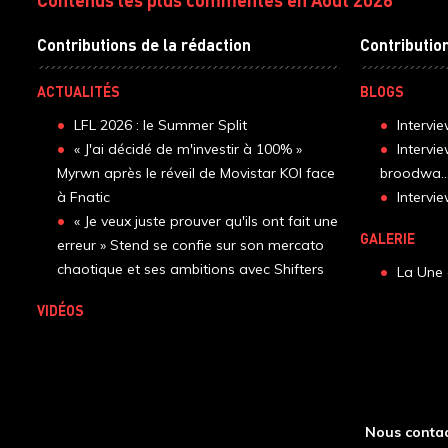
Contributions de la rédaction
Contributio
ACTUALITÉS
BLOGS
LFL 2026 : le Summer Split
Intervi
« J'ai décidé de m'investir à 100% »
Intervi
Myrwn après le réveil de Movistar KOI face
broodwa..
à Fnatic
Interv
« Je veux juste prouver qu'ils ont fait une
GALERIE
erreur » Stend se confie sur son mercato
chaotique et ses ambitions avec Shifters
La Une 
VIDÉOS
Nous contac