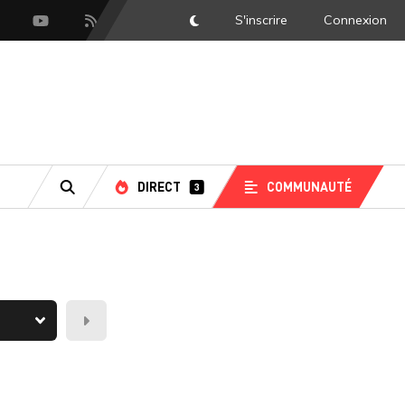
S'inscrire
Connexion
DarkMode
scord
Youtube
Flux RSS
DIRECT
COMMUNAUTÉ
3
RECHERCHE
Demain