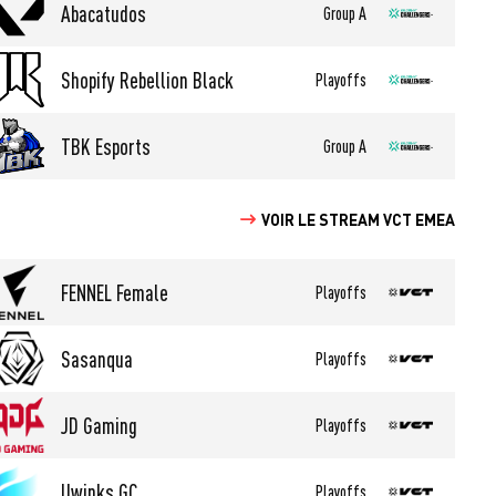
Abacatudos
Group A
Shopify Rebellion Black
Playoffs
TBK Esports
Group A
VOIR LE STREAM VCT EMEA
FENNEL Female
Playoffs
Sasanqua
Playoffs
JD Gaming
Playoffs
Uwinks GC
Playoffs