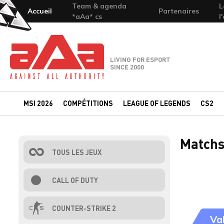
Team & agenda
L
Accueil
Partenaires
*aAa* cs
l
Team-aAa - against All authority
LIVING FOR ESPORT
SINCE 2000
MSI 2026
COMPÉTITIONS
LEAGUE OF LEGENDS
CS2
Matchs
TOUS LES JEUX
CALL OF DUTY
COUNTER-STRIKE 2
Va