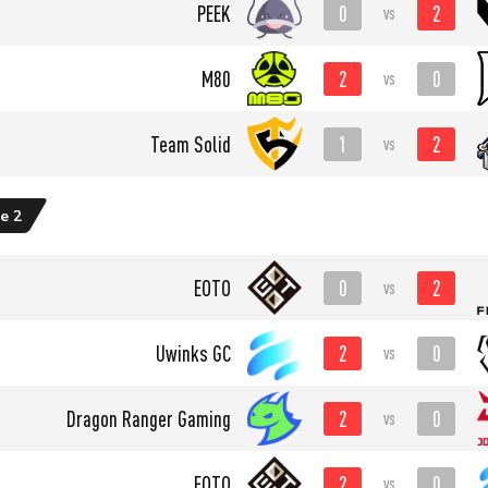
0
2
PEEK
vs
2
0
M80
vs
1
2
Team Solid
vs
e 2
0
2
EOTO
vs
2
0
Uwinks GC
vs
2
0
Dragon Ranger Gaming
vs
2
0
EOTO
vs