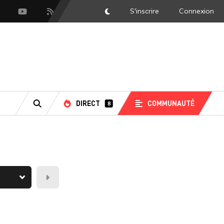
S'inscrire
Connexion
DarkMode
scord
Youtube
Flux RSS
DIRECT
COMMUNAUTÉ
8
RECHERCHE
Demain