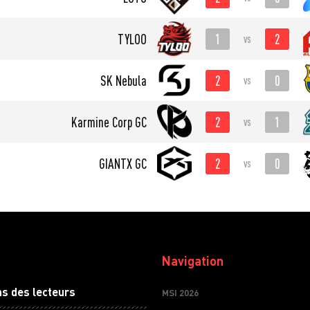
1
2
TYLOO
vs
2
0
SK Nebula
vs
2
1
Karmine Corp GC
vs
2
0
GIANTX GC
vs
Navigation
ns des lecteurs
MSI 2026