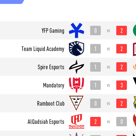
0
2
YFP Gaming
vs
1
2
Team Liquid Academy
vs
1
2
Spire Esports
vs
1
3
Mandatory
vs
0
2
Ramboot Club
vs
2
0
AlQadsiah Esports
vs