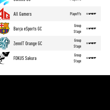
All Gamers
Playoffs
Group
Barça eSports GC
Stage
Group
ZennIT Orange GC
Stage
Group
FOKUS Sakura
Stage