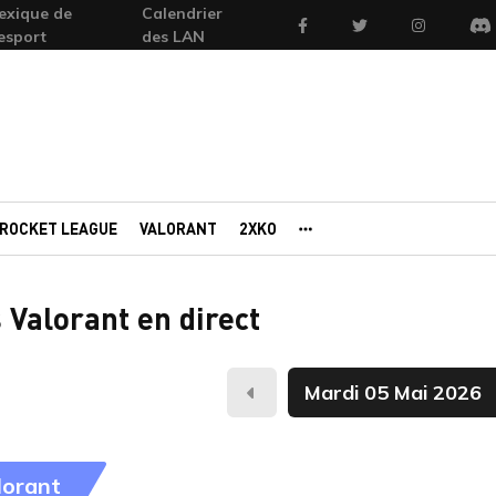
exique de
Calendrier
Facebook
Twitter
Instagram
'esport
des LAN
Di
ROCKET LEAGUE
VALORANT
2XKO
AUTRES PORTAILS
 Valorant en direct
Hier
lorant