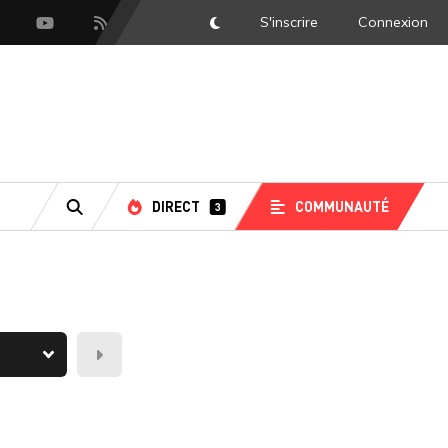
S'inscrire
Connexion
DarkMode
scord
Youtube
Flux RSS
DIRECT
COMMUNAUTÉ
3
RECHERCHE
Demain