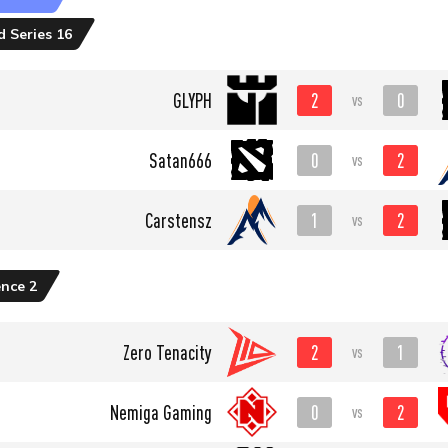
 Series 16
2
0
GLYPH
vs
0
2
Satan666
vs
1
2
Carstensz
vs
nce 2
2
1
Zero Tenacity
vs
0
2
Nemiga Gaming
vs