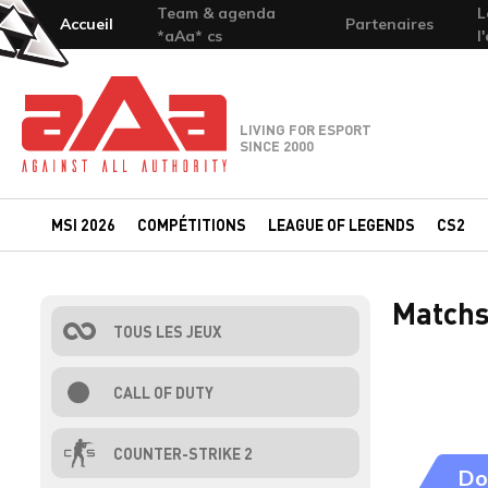
Team & agenda
L
Accueil
Partenaires
*aAa* cs
l
Team-aAa - against All authority
LIVING FOR ESPORT
SINCE 2000
MSI 2026
COMPÉTITIONS
LEAGUE OF LEGENDS
CS2
Matchs
TOUS LES JEUX
CALL OF DUTY
COUNTER-STRIKE 2
Do