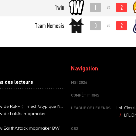
1
2
1win
vs
0
2
Team Nemesis
vs
Navigation
ns des lecteurs
MSI 2026
COMPÉTITIONS
ew de RuFF (T mech/atypique N...
LEAGUE OF LEGENDS
LoL Classi
ew de LatiAs mapmaker
LFL,Di
.
iew EarthAttack mapmaker BW
CS2