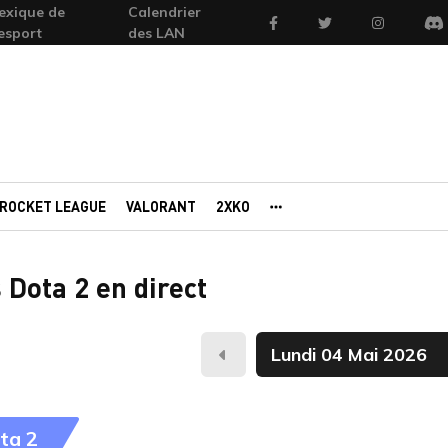
exique de
Calendrier
Facebook
Twitter
Instagram
'esport
des LAN
Di
ROCKET LEAGUE
VALORANT
2XKO
AUTRES PORTAILS
 Dota 2 en direct
Hier
ta 2