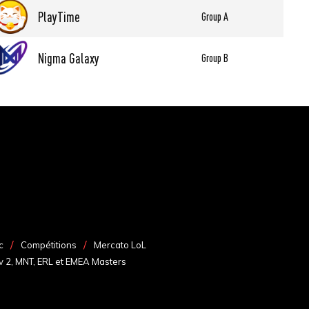
PlayTime
Group A
Nigma Galaxy
Group B
c
Compétitions
Mercato LoL
v 2, MNT, ERL et EMEA Masters