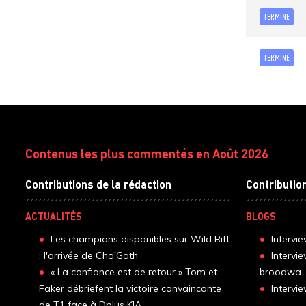
TERMINÉ
TERMINÉ
Contenus les plus commentés en Août 2026
Contributions de la rédaction
Contributio
ACTUALITÉS
BLOGS
Les champions disponibles sur Wild Rift
Intervi
: l'arrivée de Cho'Gath
Intervi
« La confiance est de retour » Tom et
broodwa..
Faker débriefent la victoire convaincante
Interv
de T1 face à Dplus KIA