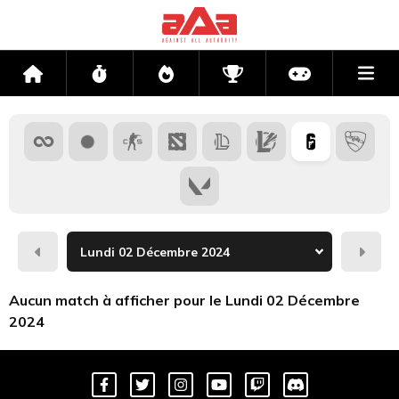
Me
Accueil
Flux
Directs
Compétitions
Actu jeux v
Hier
Dema
Aucun match à afficher pour le Lundi 02 Décembre
2024