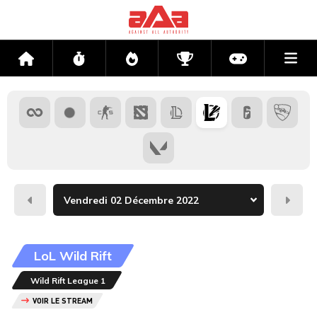
Me
Accueil
Flux
Directs
Compétitions
Actu jeux v
Hier
Dema
LoL Wild Rift
Wild Rift League 1
VOIR LE STREAM