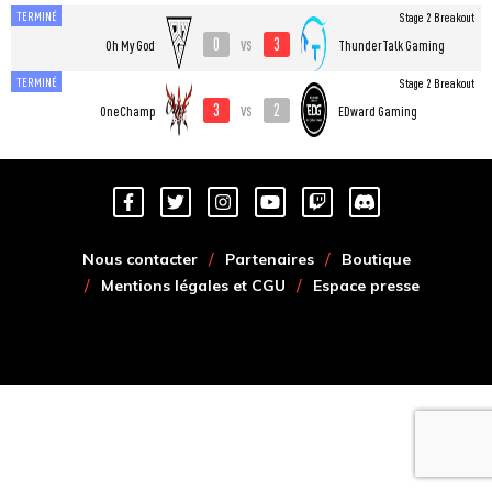
TERMINÉ
Stage 2 Breakout
0
3
vs
Oh My God
ThunderTalk Gaming
TERMINÉ
Stage 2 Breakout
3
2
vs
OneChamp
EDward Gaming
Nous contacter
Partenaires
Boutique
Mentions légales et CGU
Espace presse