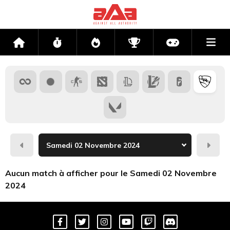
Me
Accueil
Flux
Directs
Compétitions
Actu jeux v
Hier
Dema
Aucun match à afficher pour le Samedi 02 Novembre
2024