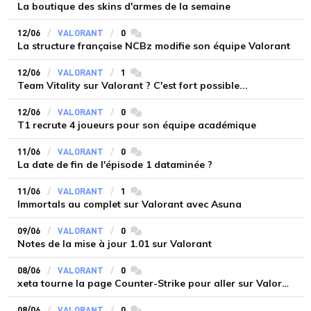
La boutique des skins d'armes de la semaine
12/06
VALORANT
0
commentaires
La structure française NCBz modifie son équipe Valorant
12/06
VALORANT
1
commentaires
Team Vitality sur Valorant ? C'est fort possible...
12/06
VALORANT
0
commentaires
T1 recrute 4 joueurs pour son équipe académique
11/06
VALORANT
0
commentaires
La date de fin de l'épisode 1 dataminée ?
11/06
VALORANT
1
commentaires
Immortals au complet sur Valorant avec Asuna
09/06
VALORANT
0
commentaires
Notes de la mise à jour 1.01 sur Valorant
08/06
VALORANT
0
commentaires
xeta tourne la page Counter-Strike pour aller sur Valorant
08/06
VALORANT
0
commentaires