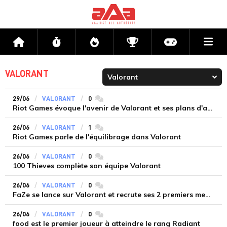
Me
Accueil
Flux
Directs
Compétitions
Actu jeux v
VALORANT
29/06
VALORANT
0
commentaires
Riot Games évoque l'avenir de Valorant et ses plans d'après-lancement
26/06
VALORANT
1
commentaires
Riot Games parle de l'équilibrage dans Valorant
26/06
VALORANT
0
commentaires
100 Thieves complète son équipe Valorant
26/06
VALORANT
0
commentaires
FaZe se lance sur Valorant et recrute ses 2 premiers membres
26/06
VALORANT
0
commentaires
food est le premier joueur à atteindre le rang Radiant