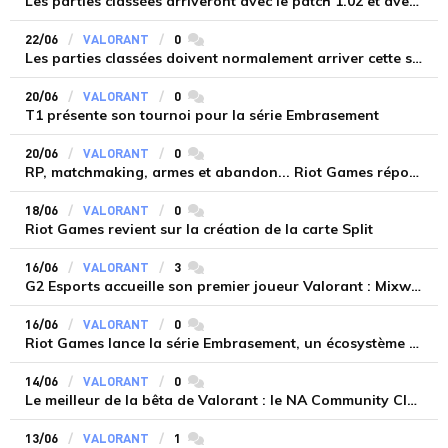
Les parties classées arriveront avec le patch 1.02 et avec quelques nouveautés
22/06
VALORANT
0
commentaires
Les parties classées doivent normalement arriver cette semaine
20/06
VALORANT
0
commentaires
T1 présente son tournoi pour la série Embrasement
20/06
VALORANT
0
commentaires
RP, matchmaking, armes et abandon... Riot Games répond aux questions sur Valorant
18/06
VALORANT
0
commentaires
Riot Games revient sur la création de la carte Split
16/06
VALORANT
3
commentaires
G2 Esports accueille son premier joueur Valorant : Mixwell
16/06
VALORANT
0
commentaires
Riot Games lance la série Embrasement, un écosystème compétitif pour VALORANT
14/06
VALORANT
0
commentaires
Le meilleur de la bêta de Valorant : le NA Community Closed Beta Highlights
13/06
VALORANT
1
commentaires