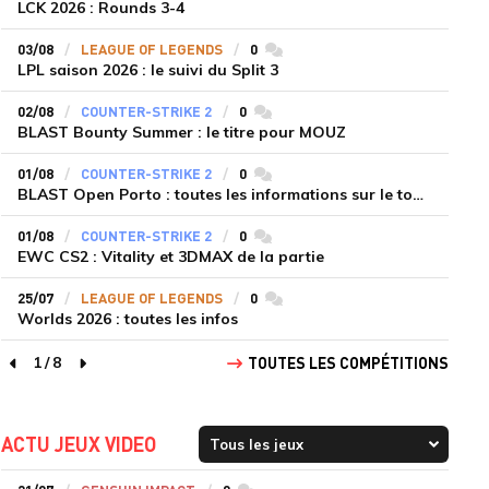
LCK 2026 : Rounds 3-4
03/08
LEAGUE OF LEGENDS
0
commentaires
LPL saison 2026 : le suivi du Split 3
02/08
COUNTER-STRIKE 2
0
commentaires
BLAST Bounty Summer : le titre pour MOUZ
01/08
COUNTER-STRIKE 2
0
commentaires
BLAST Open Porto : toutes les informations sur le tournoi
01/08
COUNTER-STRIKE 2
0
commentaires
EWC CS2 : Vitality et 3DMAX de la partie
25/07
LEAGUE OF LEGENDS
0
commentaires
Worlds 2026 : toutes les infos
1
/
8
TOUTES LES COMPÉTITIONS
page précédente
page suivante
ACTU JEUX VIDEO