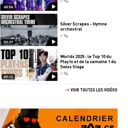
0
commentaires
40:54
Silver Scrapes - Hymne
orchestral
0
commentaires
03:37
Worlds 2025 : le Top 10 du
Play In et de la semaine 1 du
Swiss Stage
0
commentaires
07:12
VOIR TOUTES LES VIDÉOS