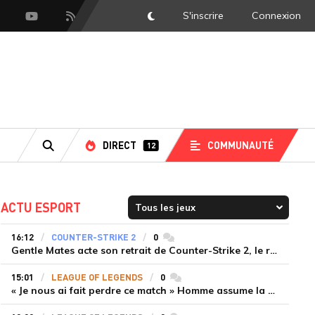
S'inscrire
Connexion
DarkMode
scord
Youtube
Flux RSS
DIRECT
COMMUNAUTÉ
12
RECHERCHE
ACTU ESPORT
16:12
COUNTER-STRIKE 2
0
commentaires
Gentle Mates acte son retrait de Counter-Strike 2, le roster ibérique libéré
15:01
LEAGUE OF LEGENDS
0
commentaires
« Je nous ai fait perdre ce match » Homme assume la responsabilité de la défaite de HLE face à Gen.G