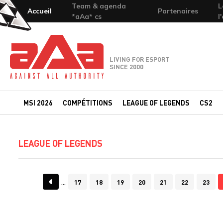
Team & agenda
L
Accueil
Partenaires
*aAa* cs
l
Team-aAa - against All authority
LIVING FOR ESPORT
SINCE 2000
MSI 2026
COMPÉTITIONS
LEAGUE OF LEGENDS
CS2
LEAGUE OF LEGENDS
17
18
19
20
21
22
23