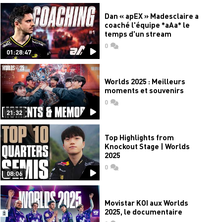
Dan « apEX » Madesclaire a
coaché l'équipe *aAa* le
temps d'un stream
0
commentaires
01:28:47
Worlds 2025 : Meilleurs
moments et souvenirs
0
commentaires
21:32
Top Highlights from
Knockout Stage | Worlds
2025
0
commentaires
08:06
Movistar KOI aux Worlds
2025, le documentaire