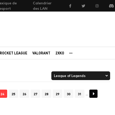
exique de
Calendrier
Facebook
Twitter
Instagram
'esport
des LAN
Di
ROCKET LEAGUE
VALORANT
2XKO
AUTRES PORTAILS
24
25
26
27
28
29
30
31