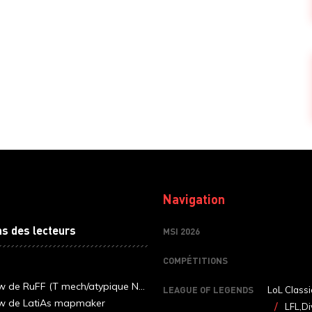
Navigation
ns des lecteurs
MSI 2026
COMPÉTITIONS
ew de RuFF (T mech/atypique N...
LEAGUE OF LEGENDS
LoL Classi
ew de LatiAs mapmaker
LFL,Di