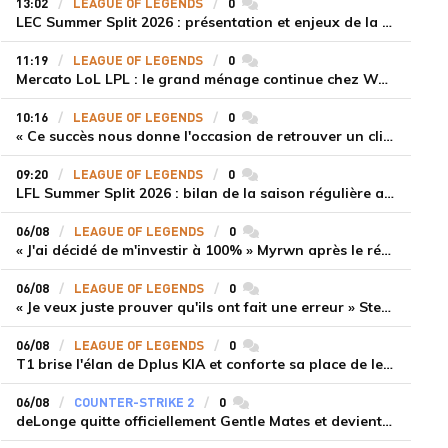
13:02
LEAGUE OF LEGENDS
0
commentaires
LEC Summer Split 2026 : présentation et enjeux de la troisième semaine de compétition
11:19
LEAGUE OF LEGENDS
0
commentaires
Mercato LoL LPL : le grand ménage continue chez Weibo Gaming, Jiejie quitte le navire au profit de Xiaohao
10:16
LEAGUE OF LEGENDS
0
commentaires
« Ce succès nous donne l'occasion de retrouver un climat beaucoup plus positif » Ryu et Canyon soulagés après la victoire de Gen.G sur HLE
09:20
LEAGUE OF LEGENDS
0
commentaires
LFL Summer Split 2026 : bilan de la saison régulière avec Solary en tête
06/08
LEAGUE OF LEGENDS
0
commentaires
« J'ai décidé de m'investir à 100% » Myrwn après le réveil de Movistar KOI face à Fnatic
06/08
LEAGUE OF LEGENDS
0
commentaires
« Je veux juste prouver qu'ils ont fait une erreur » Stend se confie sur son mercato chaotique et ses ambitions avec Shifters
06/08
LEAGUE OF LEGENDS
0
commentaires
T1 brise l'élan de Dplus KIA et conforte sa place de leader en LCK 2026 Rounds 3-4
06/08
COUNTER-STRIKE 2
0
commentaires
deLonge quitte officiellement Gentle Mates et devient agent libre