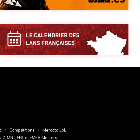
c
Compétitions
Mercato LoL
v 2, MNT, ERL et EMEA Masters