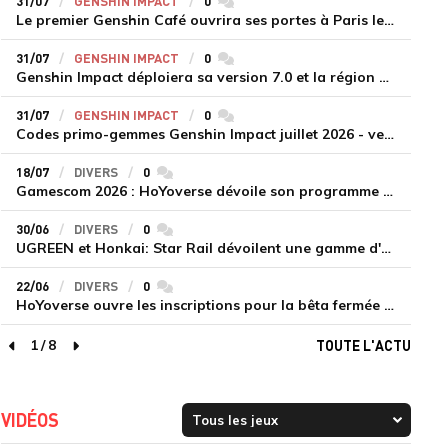
31/07
GENSHIN IMPACT
0
commentaires
Le premier Genshin Café ouvrira ses portes à Paris le 14 août
31/07
GENSHIN IMPACT
0
commentaires
Genshin Impact déploiera sa version 7.0 et la région de Snezhnaya le 12 août
31/07
GENSHIN IMPACT
0
commentaires
Codes primo-gemmes Genshin Impact juillet 2026 - version 7.0
18/07
DIVERS
0
commentaires
Gamescom 2026 : HoYoverse dévoile son programme et présente deux nouveaux jeux inédits
30/06
DIVERS
0
commentaires
UGREEN et Honkai: Star Rail dévoilent une gamme d'accessoires de recharge en édition limitée
22/06
DIVERS
0
commentaires
HoYoverse ouvre les inscriptions pour la bêta fermée de Honkai : Nexus Anima
1
/
8
TOUTE L'ACTU
page précédente
page suivante
VIDÉOS