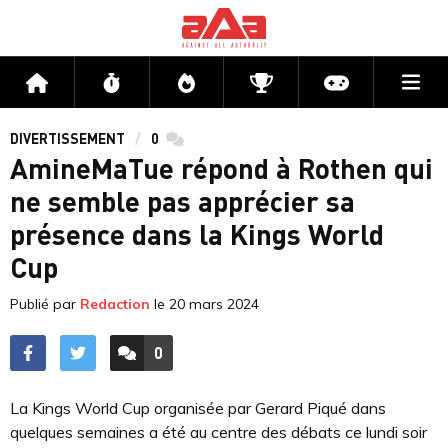
Me
Accueil
Flux
Directs
Compétitions
Actu jeux v
DIVERTISSEMENT
0
commentaires
AmineMaTue répond à Rothen qui
ne semble pas apprécier sa
présence dans la Kings World
Cup
Publié par
Redaction
le
20 mars 2024
0
ACCÉDER AUX
COMMENTAIRES
La Kings World Cup organisée par Gerard Piqué dans
quelques semaines a été au centre des débats ce lundi soir