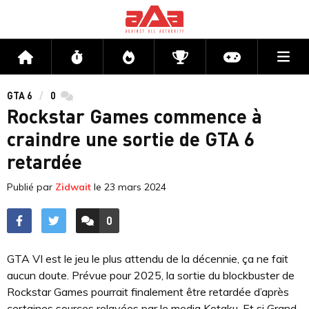
Me
Accueil
Flux
Directs
Compétitions
Actu jeux v
GTA 6
0
commentaires
Rockstar Games commence à
craindre une sortie de GTA 6
retardée
Publié par
Zidwait
le
23 mars 2024
0
ACCÉDER AUX
COMMENTAIRES
GTA VI est le jeu le plus attendu de la décennie, ça ne fait
aucun doute. Prévue pour 2025, la sortie du blockbuster de
Rockstar Games pourrait finalement être retardée d’après
certaines sources relayées par le media Kotaku. Et si Grand