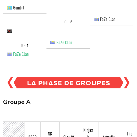
Gambit
FaZe Clan
0 -
2
FaZe Clan
0 -
1
FaZe Clan
Groupe A
» IEM XII
Ninjas
Oakland
SK
The