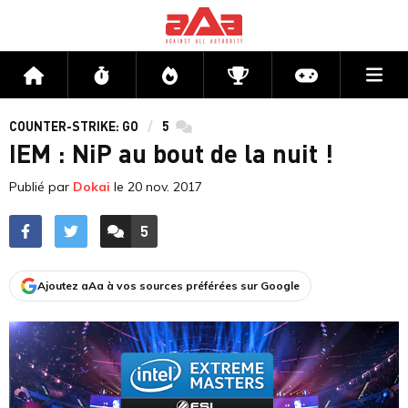
Me
Accueil
Flux
Directs
Compétitions
Actu jeux v
COUNTER-STRIKE: GO
5
commentaires
IEM : NiP au bout de la nuit !
Publié par
Dokai
le
20 nov. 2017
5
ACCÉDER AUX
COMMENTAIRES
Ajoutez aAa à vos sources préférées sur Google