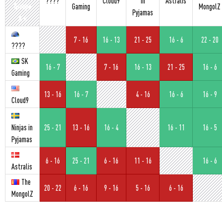
????
Cloud9
in
Astralis
Groupe
Gaming
MongolZ
Pyjamas
A «
7 - 16
16 - 13
21 - 25
16 - 6
22 - 20
????
SK
16 - 7
7 - 16
16 - 13
21 - 25
16 - 6
Gaming
13 - 16
16 - 7
4 - 16
16 - 6
16 - 9
Cloud9
Ninjas in
25 - 21
13 - 16
16 - 4
16 - 11
16 - 5
Pyjamas
6 - 16
25 - 21
6 - 16
11 - 16
16 - 6
Astralis
The
20 - 22
6 - 16
9 - 16
5 - 16
6 - 16
MongolZ