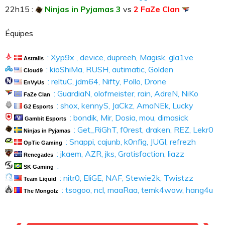
22h15 :
Ninjas in Pyjamas 3
vs
2 FaZe Clan
Équipes
: Xyp9x , device, dupreeh, Magisk, gla1ve
Astralis
: kioShiMa, RUSH, autimatic, Golden
Cloud9
: reltuC, jdm64, Nifty, Pollo, Drone
EnVyUs
: GuardiaN, olofmeister, rain, AdreN, NiKo
FaZe Clan
: shox, kennyS, JaCkz, AmaNEk, Lucky
G2 Esports
: bondik, Mir, Dosia, mou, dimasick
Gambit Esports
: Get_RiGhT, f0rest, draken, REZ, Lekr0
Ninjas in Pyjamas
: Snappi, cajunb, k0nfig, JUGI, refrezh
OpTic Gaming
: jkaem, AZR, jks, Gratisfaction, liazz
Renegades
:
SK Gaming
: nitr0, EliGE, NAF, Stewie2k, Twistzz
Team Liquid
: tsogoo, ncl, maaRaa, temk4wow, hang4u
The Mongolz