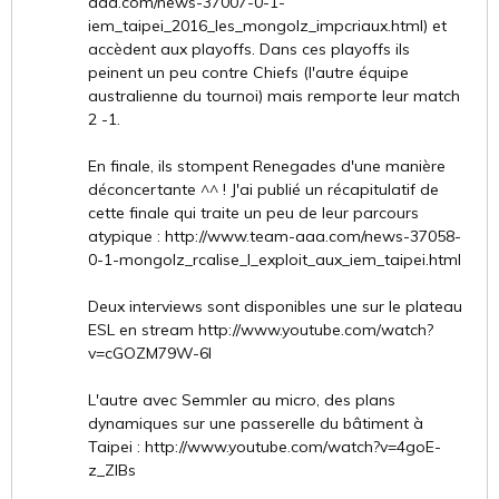
aaa.com/news-37007-0-1-
iem_taipei_2016_les_mongolz_impcriaux.html) et
accèdent aux playoffs. Dans ces playoffs ils
peinent un peu contre Chiefs (l'autre équipe
australienne du tournoi) mais remporte leur match
2 -1.
En finale, ils stompent Renegades d'une manière
déconcertante ^^ ! J'ai publié un récapitulatif de
cette finale qui traite un peu de leur parcours
atypique : http://www.team-aaa.com/news-37058-
0-1-mongolz_rcalise_l_exploit_aux_iem_taipei.html
Deux interviews sont disponibles une sur le plateau
ESL en stream http://www.youtube.com/watch?
v=cGOZM79W-6I
L'autre avec Semmler au micro, des plans
dynamiques sur une passerelle du bâtiment à
Taipei : http://www.youtube.com/watch?v=4goE-
z_ZlBs