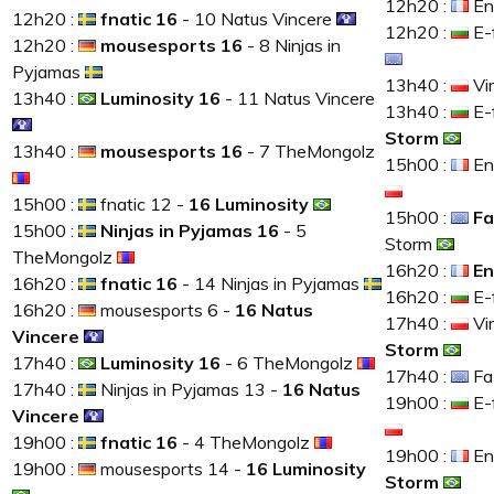
12h20 :
En
12h20 :
fnatic
16
- 10 Natus Vincere
12h20 :
E-f
12h20 :
mousesports 16
- 8 Ninjas in
Pyjamas
13h40 :
Vir
13h40 :
Luminosity 16
- 11 Natus Vincere
13h40 :
E-
Storm
13h40 :
mousesports 16
- 7 TheMongolz
15h00 :
En
15h00 :
fnatic 12 -
16 Luminosity
15h00 :
Fa
15h00 :
Ninjas in Pyjamas 16
- 5
Storm
TheMongolz
16h20 :
En
16h20 :
fnatic 16
- 14 Ninjas in Pyjamas
16h20 :
E-f
16h20 :
mousesports 6 -
16 Natus
17h40 :
Vir
Vincere
Storm
17h40 :
Luminosity 16
- 6 TheMongolz
17h40 :
Fa
17h40 :
Ninjas in Pyjamas 13 -
16 Natus
19h00 :
E-
Vincere
19h00 :
fnatic 16
- 4 TheMongolz
19h00 :
En
19h00 :
mousesports 14 -
16 Luminosity
Storm