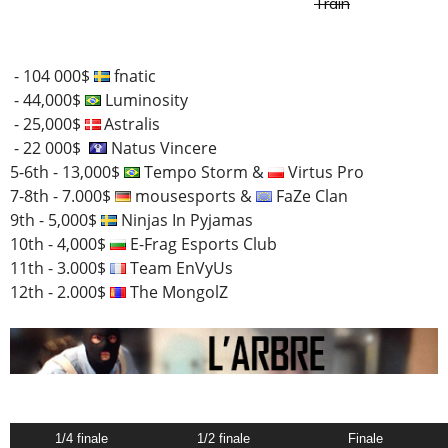
Train
- 104 000$
fnatic
- 44,000$
Luminosity
- 25,000$
Astralis
- 22 000$
Natus Vincere
5-6th - 13,000$
Tempo Storm &
Virtus Pro
7-8th - 7.000$
mousesports &
FaZe Clan
9th - 5,000$
Ninjas In Pyjamas
10th - 4,000$
E-Frag Esports Club
11th - 3.000$
Team EnVyUs
12th - 2.000$
The MongolZ
1/4 finale
1/2 finale
Finale