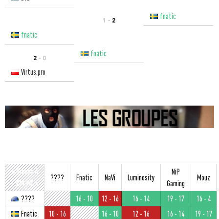
fnatic
1 -
2
fnatic
fnatic
2
- 0
Virtus.pro
» Groupe A
NiP
????
Fnatic
NaVi
Luminosity
Mouz
- IEM WC «
Gaming
????
16 - 10
12 - 16
16 - 14
19 - 17
16 - 4
Fnatic
10 - 16
16 - 10
12 - 16
16 - 14
19 - 17