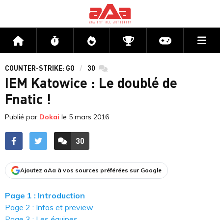
Me
Accueil
Flux
Directs
Compétitions
Actu jeux v
COUNTER-STRIKE: GO
30
commentaires
IEM Katowice : Le doublé de
Fnatic !
Publié par
Dokai
le
5 mars 2016
30
ACCÉDER AUX
COMMENTAIRES
Ajoutez aAa à vos sources préférées sur Google
Page 1 : Introduction
Page 2 : Infos et preview
Page 3 : Les équipes