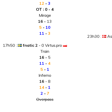
12
-
3
OT : 0 - 4
Mirage
16 -
13
5
-
10
11
-
3
23h30 :
As
17h50 :
fnatic 2
- 0 Virtus.pro
Train
16 -
5
11
-
4
5
-
1
Inferno
16
- 8
14
-
1
2
-
7
Overpass