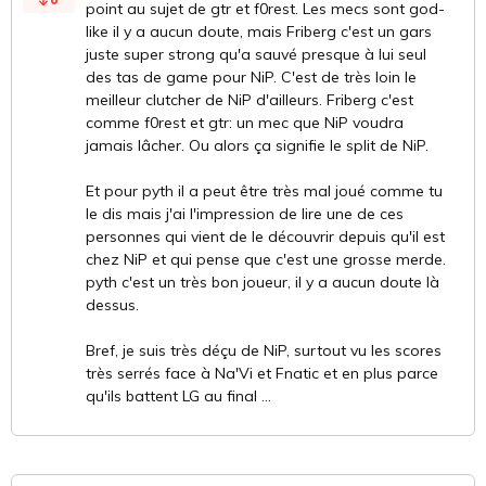
point au sujet de gtr et f0rest. Les mecs sont god-
like il y a aucun doute, mais Friberg c'est un gars
juste super strong qu'a sauvé presque à lui seul
des tas de game pour NiP. C'est de très loin le
meilleur clutcher de NiP d'ailleurs. Friberg c'est
comme f0rest et gtr: un mec que NiP voudra
jamais lâcher. Ou alors ça signifie le split de NiP.
Et pour pyth il a peut être très mal joué comme tu
le dis mais j'ai l'impression de lire une de ces
personnes qui vient de le découvrir depuis qu'il est
chez NiP et qui pense que c'est une grosse merde.
pyth c'est un très bon joueur, il y a aucun doute là
dessus.
Bref, je suis très déçu de NiP, surtout vu les scores
très serrés face à Na'Vi et Fnatic et en plus parce
qu'ils battent LG au final ...