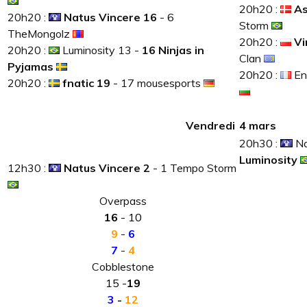
20h20 :
As
20h20 :
Natus Vincere 16
- 6
Storm
TheMongolz
20h20 :
Vi
20h20 :
Luminosity 13 -
16 Ninjas in
Clan
Pyjamas
20h20 :
En
20h20 :
fnatic 19
- 17 mousesports
Vendredi
4 mars
20h30 :
Na
Luminosity
12h30 :
Natus Vincere 2
- 1 Tempo Storm
Overpass
16
- 10
9
-
6
7
-
4
Cobblestone
15 -
19
3
-
12