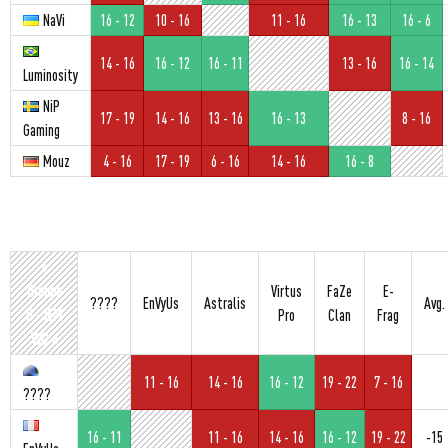
NaVi
16 - 12
10 - 16
11 - 16
16 - 13
16 - 6
14 - 16
16 - 12
16 - 11
13 - 16
16 - 14
Luminosity
NiP
17 - 19
14 - 16
13 - 16
16 - 13
8 - 16
Gaming
Mouz
4 - 16
17 - 19
6 - 16
14 - 16
16 - 8
»
Groupe
Virtus
FaZe
E-
????
EnVyUs
Astralis
Avg.
B - IEM
Pro
Clan
Frag
WC «
11 - 16
14 - 16
16 - 12
19 - 22
7 - 16
????
16 - 11
11 - 16
14 - 16
16 - 12
19 - 22
-15